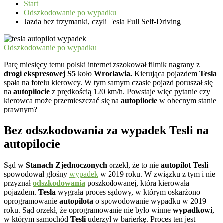
Start
Odszkodowanie po wypadku
Jazda bez trzymanki, czyli Tesla Full Self-Driving
Odszkodowanie po wypadku
Parę miesięcy temu polski internet zszokował filmik nagrany z
drogi ekspresowej S5
koło
Wrocławia.
Kierująca pojazdem
Tesla
spała na fotelu kierowcy. W tym samym czasie pojazd poruszał się
na
autopilocie
z prędkością 120 km/h. Powstaje więc pytanie czy
kierowca może przemieszczać się na
autopilocie
w obecnym stanie
prawnym?
Bez odszkodowania za wypadek Tesli na
autopilocie
Sąd w
Stanach Zjednoczonych
orzekł, że to nie
autopilot Tesli
spowodował głośny
wypadek
w 2019 roku. W związku z tym i nie
przyznał
odszkodowania
poszkodowanej, która kierowała
pojazdem.
Tesla
wygrała proces sądowy, w którym oskarżono
oprogramowanie
autopilota
o spowodowanie wypadku w 2019
roku. Sąd orzekł, że oprogramowanie nie było winne
wypadkowi
,
w którym samochód
Tesli
uderzył w barierkę. Proces ten jest