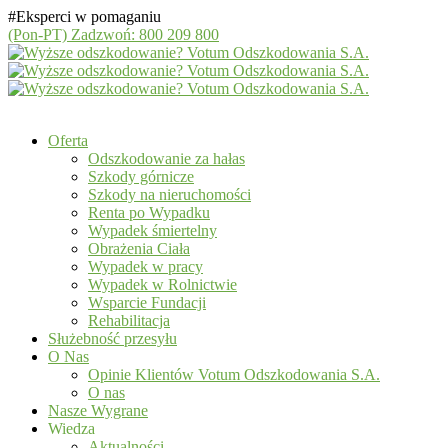
#Eksperci w pomaganiu
(Pon-PT)
Zadzwoń: 800 209 800
Oferta
Odszkodowanie za hałas
Szkody górnicze
Szkody na nieruchomości
Renta po Wypadku
Wypadek śmiertelny
Obrażenia Ciała
Wypadek w pracy
Wypadek w Rolnictwie
Wsparcie Fundacji
Rehabilitacja
Służebność przesyłu
O Nas
Opinie Klientów Votum Odszkodowania S.A.
O nas
Nasze Wygrane
Wiedza
Aktualności