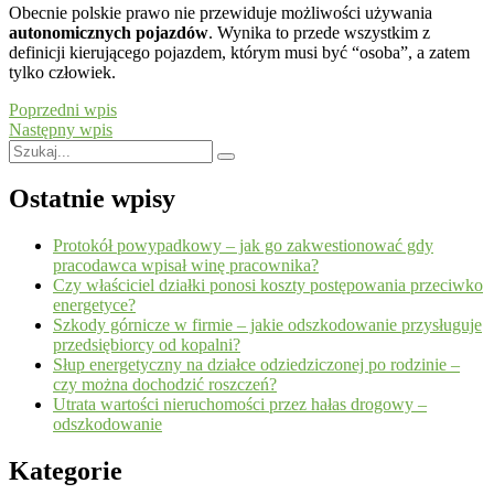
Obecnie polskie prawo nie przewiduje możliwości używania
autonomicznych pojazdów
. Wynika to przede wszystkim z
definicji kierującego pojazdem, którym musi być “osoba”, a zatem
tylko człowiek.
Poprzedni wpis
Następny wpis
Ostatnie wpisy
Protokół powypadkowy – jak go zakwestionować gdy
pracodawca wpisał winę pracownika?
Czy właściciel działki ponosi koszty postępowania przeciwko
energetyce?
Szkody górnicze w firmie – jakie odszkodowanie przysługuje
przedsiębiorcy od kopalni?
Słup energetyczny na działce odziedziczonej po rodzinie –
czy można dochodzić roszczeń?
Utrata wartości nieruchomości przez hałas drogowy –
odszkodowanie
Kategorie