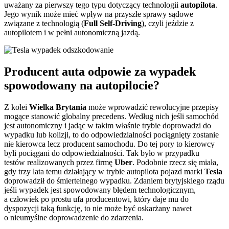
uważany za pierwszy tego typu dotyczący technologii
autopilota
.
Jego wynik może mieć wpływ na przyszłe sprawy sądowe
związane z technologią (
Full Self-Driving
), czyli jeździe z
autopilotem i w pełni autonomiczną jazdą.
Producent auta odpowie za wypadek
spowodowany na autopilocie?
Z kolei
Wielka Brytania
może wprowadzić rewolucyjne przepisy
mogące stanowić globalny precedens. Według nich jeśli samochód
jest autonomiczny i jadąc w takim właśnie trybie doprowadzi do
wypadku lub kolizji, to do odpowiedzialności pociągnięty zostanie
nie kierowca lecz producent samochodu. Do tej pory to kierowcy
byli pociągani do odpowiedzialności. Tak było w przypadku
testów realizowanych przez firmę
Uber
. Podobnie rzecz się miała,
gdy trzy lata temu działający w trybie autopilota pojazd marki
Tesla
doprowadził do śmiertelnego wypadku.
Zdaniem brytyjskiego rządu
jeśli wypadek jest spowodowany błędem technologicznym,
a człowiek po prostu ufa producentowi, który daje mu do
dyspozycji taką funkcję, to nie może być oskarżany nawet
o nieumyślne doprowadzenie do zdarzenia.