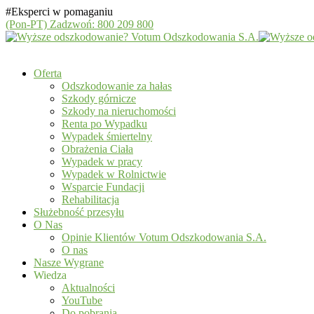
#Eksperci w pomaganiu
(Pon-PT)
Zadzwoń: 800 209 800
Oferta
Odszkodowanie za hałas
Szkody górnicze
Szkody na nieruchomości
Renta po Wypadku
Wypadek śmiertelny
Obrażenia Ciała
Wypadek w pracy
Wypadek w Rolnictwie
Wsparcie Fundacji
Rehabilitacja
Służebność przesyłu
O Nas
Opinie Klientów Votum Odszkodowania S.A.
O nas
Nasze Wygrane
Wiedza
Aktualności
YouTube
Do pobrania