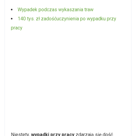
Wypadek podczas wykaszania traw
140 tys. zł zadośćuczynienia po wypadku przy
pracy
Niestety,
wypadki przy pracy
zdarzają się dość