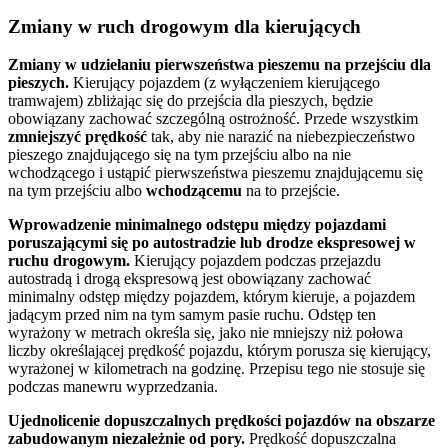
Zmiany w ruch drogowym dla kierujących
Zmiany w udzielaniu pierwszeństwa pieszemu na przejściu dla
pieszych.
Kierujący pojazdem (z wyłączeniem kierującego
tramwajem) zbliżając się do przejścia dla pieszych, będzie
obowiązany zachować szczególną ostrożność. Przede wszystkim
zmniejszyć prędkość
tak, aby nie narazić na niebezpieczeństwo
pieszego znajdującego się na tym przejściu albo na nie
wchodzącego i ustąpić pierwszeństwa pieszemu znajdującemu się
na tym przejściu albo
wchodzącemu
na to przejście.
Wprowadzenie minimalnego odstępu między pojazdami
poruszającymi się po autostradzie lub drodze ekspresowej w
ruchu drogowym.
Kierujący pojazdem podczas przejazdu
autostradą i drogą ekspresową jest obowiązany zachować
minimalny odstęp między pojazdem, którym kieruje, a pojazdem
jadącym przed nim na tym samym pasie ruchu. Odstęp ten
wyrażony w metrach określa się, jako nie mniejszy niż połowa
liczby określającej prędkość pojazdu, którym porusza się kierujący,
wyrażonej w kilometrach na godzinę. Przepisu tego nie stosuje się
podczas manewru wyprzedzania.
Ujednolicenie dopuszczalnych prędkości pojazdów na obszarze
zabudowanym niezależnie od pory.
Prędkość dopuszczalna