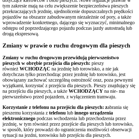
dotyczące kierowców i osób pieszych. Nowe regulacje prawne w
tym zakresie mają na celu zwiększenie bezpieczeństwa pieszych
przekraczających jezdnię, ujednolicenie dopuszczalnych prędkości
pojazdów na obszarze zabudowanym niezależnie od pory, a także
wprowadzenie konkretnego, dającego się wyznaczyć, minimalnego
odstępu od poprzedzającego pojazdu podczas jazdy autostradą lub
drogą ekspresową.
Zmiany w prawie o ruchu drogowym dla pieszych
Zmiany w ruchu drogowym przewidują pierwszeństwo
pieszych w obrębie przejścia dla pieszych:
pieszy
również
WCHODZĄC
na jezdnię lub torowisko, a nie jak
dotychczas tylko przechodząc przez jezdnię lub torowisko, jest
obowiązany zachować szczególną ostrożność oraz, poza pewnymi
wyjątkami, korzystać z przejścia dla pieszych. Pieszy znajdujący się
na przejściu dla pieszych, a także
WCHODZĄCY
na nie- ma
pierwszeństwo przed pojazdem, z wyłączeniem tramwaju.
Korzystanie z telefonu na przejściu dla pieszych: z
abrania się
pieszemu korzystania z
telefonu
lub
innego urządzenia
elektronicznego
podczas wchodzenia lub przechodzenia przez
jezdnię, w tym również przez przejście dla pieszych lub torowisko,
w sposób, który prowadzi do ograniczenia możliwości obserwacji
sytuacji na jezdni, torowisku lub przejściu dla pieszych.