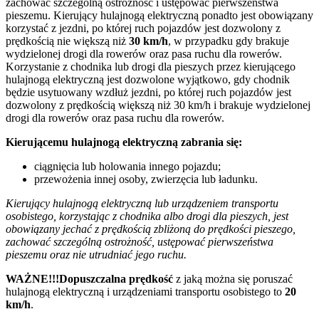
zachować szczególną ostrożność i ustępować pierwszeństwa
pieszemu. Kierujący hulajnogą elektryczną ponadto jest obowiązany
korzystać z jezdni, po której ruch pojazdów jest dozwolony z
prędkością nie większą niż
30 km/h
, w przypadku gdy brakuje
wydzielonej drogi dla rowerów oraz pasa ruchu dla rowerów.
Korzystanie z chodnika lub drogi dla pieszych przez kierującego
hulajnogą elektryczną jest dozwolone wyjątkowo, gdy chodnik
będzie usytuowany wzdłuż jezdni, po której ruch pojazdów jest
dozwolony z prędkością większą niż 30 km/h i brakuje wydzielonej
drogi dla rowerów oraz pasa ruchu dla rowerów.
Kierującemu hulajnogą elektryczną zabrania się:
ciągnięcia lub holowania innego pojazdu;
przewożenia innej osoby, zwierzęcia lub ładunku.
Kierujący hulajnogą elektryczną lub urządzeniem transportu
osobistego, korzystając z chodnika albo drogi dla pieszych, jest
obowiązany jechać z prędkością zbliżoną do prędkości pieszego,
zachować szczególną ostrożność, ustępować pierwszeństwa
pieszemu oraz nie utrudniać jego ruchu.
WAŻNE!!!Dopuszczalna prędkość
z jaką można się poruszać
hulajnogą elektryczną i urządzeniami transportu osobistego to
20
km/h
.