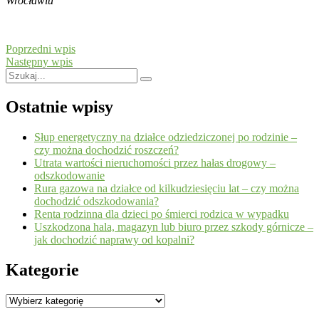
Wrocławiu
Poprzedni wpis
Następny wpis
Ostatnie wpisy
Słup energetyczny na działce odziedziczonej po rodzinie –
czy można dochodzić roszczeń?
Utrata wartości nieruchomości przez hałas drogowy –
odszkodowanie
Rura gazowa na działce od kilkudziesięciu lat – czy można
dochodzić odszkodowania?
Renta rodzinna dla dzieci po śmierci rodzica w wypadku
Uszkodzona hala, magazyn lub biuro przez szkody górnicze –
jak dochodzić naprawy od kopalni?
Kategorie
Kategorie