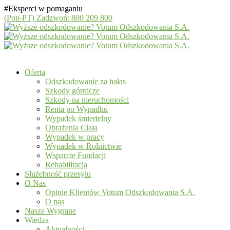
#Eksperci w pomaganiu
(Pon-PT)
Zadzwoń: 800 209 800
Oferta
Odszkodowanie za hałas
Szkody górnicze
Szkody na nieruchomości
Renta po Wypadku
Wypadek śmiertelny
Obrażenia Ciała
Wypadek w pracy
Wypadek w Rolnictwie
Wsparcie Fundacji
Rehabilitacja
Służebność przesyłu
O Nas
Opinie Klientów Votum Odszkodowania S.A.
O nas
Nasze Wygrane
Wiedza
Aktualności