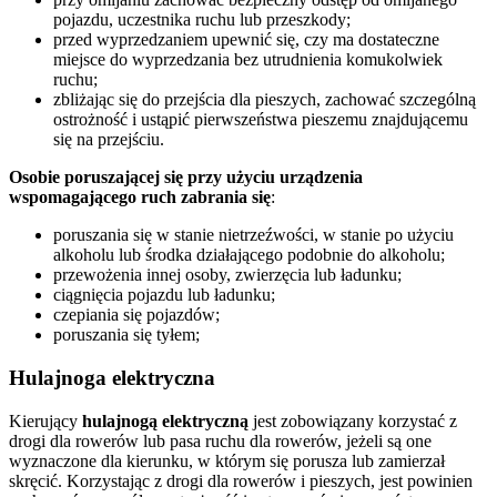
pojazdu, uczestnika ruchu lub przeszkody;
przed wyprzedzaniem upewnić się, czy ma dostateczne
miejsce do wyprzedzania bez utrudnienia komukolwiek
ruchu;
zbliżając się do przejścia dla pieszych, zachować szczególną
ostrożność i ustąpić pierwszeństwa pieszemu znajdującemu
się na przejściu.
Osobie poruszającej się przy użyciu urządzenia
wspomagającego ruch zabrania się
:
poruszania się w stanie nietrzeźwości, w stanie po użyciu
alkoholu lub środka działającego podobnie do alkoholu;
przewożenia innej osoby, zwierzęcia lub ładunku;
ciągnięcia pojazdu lub ładunku;
czepiania się pojazdów;
poruszania się tyłem;
Hulajnoga elektryczna
Kierujący
hulajnogą elektryczną
jest zobowiązany korzystać z
drogi dla rowerów lub pasa ruchu dla rowerów, jeżeli są one
wyznaczone dla kierunku, w którym się porusza lub zamierzał
skręcić. Korzystając z drogi dla rowerów i pieszych, jest powinien