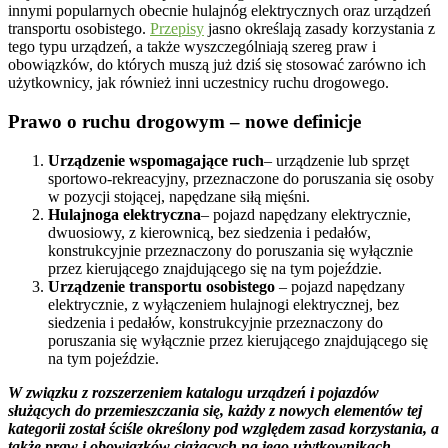
innymi popularnych obecnie hulajnóg elektrycznych oraz urządzeń
transportu osobistego.
Przepisy
jasno określają zasady korzystania z
tego typu urządzeń, a także wyszczególniają szereg praw i
obowiązków, do których muszą już dziś się stosować zarówno ich
użytkownicy, jak również inni uczestnicy ruchu drogowego.
Prawo o ruchu drogowym – nowe definicje
Urządzenie wspomagające ruch
– urządzenie lub sprzęt
sportowo-rekreacyjny, przeznaczone do poruszania się osoby
w pozycji stojącej, napędzane siłą mięśni.
Hulajnoga elektryczna
– pojazd napędzany elektrycznie,
dwuosiowy, z kierownicą, bez siedzenia i pedałów,
konstrukcyjnie przeznaczony do poruszania się wyłącznie
przez kierującego znajdującego się na tym pojeździe.
Urządzenie transportu osobistego
– pojazd napędzany
elektrycznie, z wyłączeniem hulajnogi elektrycznej, bez
siedzenia i pedałów, konstrukcyjnie przeznaczony do
poruszania się wyłącznie przez kierującego znajdującego się
na tym pojeździe.
W związku z rozszerzeniem katalogu urządzeń i pojazdów
służących do przemieszczania się, każdy z nowych elementów tej
kategorii został ściśle określony pod względem zasad korzystania, a
także praw i obowiązków ciążących na jego użytkownikach.