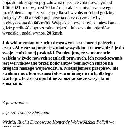
pojazdu lub zespołu pojazdów na obszarze zabudowanym od
1.06.2021 roku wynosi 50 km/h – brak jest dotychczasowego
rozróżnienia dopuszczalnej prędkości w zależności od godziny
(między 23:00 a 05:00 prędkość ta do czasu zmiany była
podwyższona do
60km/h
). Wyjątek stanowi strefa zamieszkania,
gdzie prędkość dopuszczalna pojazdu lub zespołu pojazdów
wynosiła i nadal wynosi
20 km/h
.
Jak widać zmian w ruchu drogowym jest sporo i potrzeba
czasu. Aby zaznajomić się z nimi wszystkimi i wprowadzić je do
swojej codziennej praktyki. Pamiętajmy, że w momencie
wejścia w życie nowych regulacji prawnych, ich respektowanie
jest weryfikowane przez policjantów pełniących służbę na
drogach naszego województwa. Nieznajomość przepisów nie
zwalnia nas z konieczności stosowania się do nich, dlatego
warto już teraz skrupulatnie zapoznać się ze wszystkimi
zmianami.
Z poważaniem
asp. szt. Tomasz Słuszniak
Wydział Ruchu Drogowego Komendy Wojewódzkiej Policji we