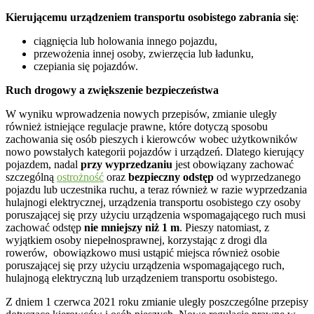
Kierującemu urządzeniem transportu osobistego zabrania się
:
ciągnięcia lub holowania innego pojazdu,
przewożenia innej osoby, zwierzęcia lub ładunku,
czepiania się pojazdów.
Ruch drogowy a zwiększenie bezpieczeństwa
W wyniku wprowadzenia nowych przepisów, zmianie uległy
również istniejące regulacje prawne, które dotyczą sposobu
zachowania się osób pieszych i kierowców wobec użytkowników
nowo powstałych kategorii pojazdów i urządzeń. Dlatego kierujący
pojazdem, nadal
przy wyprzedzaniu
jest obowiązany zachować
szczególną
ostrożność
oraz
bezpieczny odstęp
od wyprzedzanego
pojazdu lub uczestnika ruchu, a teraz również w razie wyprzedzania
hulajnogi elektrycznej, urządzenia transportu osobistego czy osoby
poruszającej się przy użyciu urządzenia wspomagającego ruch musi
zachować odstęp
nie mniejszy niż 1 m
. Pieszy natomiast, z
wyjątkiem osoby niepełnosprawnej, korzystając z drogi dla
rowerów, obowiązkowo musi ustąpić miejsca również osobie
poruszającej się przy użyciu urządzenia wspomagającego ruch,
hulajnogą elektryczną lub urządzeniem transportu osobistego.
Z dniem 1 czerwca 2021 roku zmianie uległy poszczególne przepisy