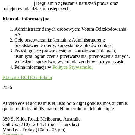
SYGNALIŚCI
| Regulamin zgłaszania naruszeń prawa oraz
podejmowania działań następczych.
Klauzula informacyjna
Administrator danych osobowych: Votum Odszkodowania
SA.
Cele przetwarzania: kontakt z Administratorem;
przedstawienie oferty, korzystanie z plików cookies.
Przysługujące prawa: dostępu i sprostowania danych,
usunięcia, ograniczenia przetwarzania, przenoszenia danych,
wniesienia sprzeciwu, wycofania zgody w każdym czasie.
Pełna informacja w
Polityce Prywatności
.
Klauzula RODO infolinia
2026
At vero eos et accusamus et iusto odio digni goikussimos ducimus
qui to bonfo blanditiis praese. Ntium voluum deleniti atque.
380 St Kilda Road,
Melbourne, Australia
Call Us: (210) 123-451
(Sat - Thursday)
Monday - Friday
(10am - 05 pm)