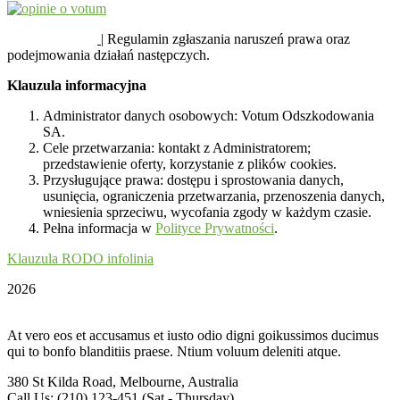
SYGNALIŚCI
| Regulamin zgłaszania naruszeń prawa oraz
podejmowania działań następczych.
Klauzula informacyjna
Administrator danych osobowych: Votum Odszkodowania
SA.
Cele przetwarzania: kontakt z Administratorem;
przedstawienie oferty, korzystanie z plików cookies.
Przysługujące prawa: dostępu i sprostowania danych,
usunięcia, ograniczenia przetwarzania, przenoszenia danych,
wniesienia sprzeciwu, wycofania zgody w każdym czasie.
Pełna informacja w
Polityce Prywatności
.
Klauzula RODO infolinia
2026
At vero eos et accusamus et iusto odio digni goikussimos ducimus
qui to bonfo blanditiis praese. Ntium voluum deleniti atque.
380 St Kilda Road,
Melbourne, Australia
Call Us: (210) 123-451
(Sat - Thursday)