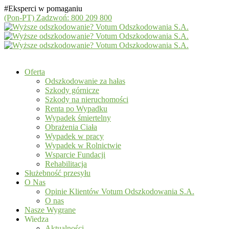
#Eksperci w pomaganiu
(Pon-PT)
Zadzwoń: 800 209 800
Oferta
Odszkodowanie za hałas
Szkody górnicze
Szkody na nieruchomości
Renta po Wypadku
Wypadek śmiertelny
Obrażenia Ciała
Wypadek w pracy
Wypadek w Rolnictwie
Wsparcie Fundacji
Rehabilitacja
Służebność przesyłu
O Nas
Opinie Klientów Votum Odszkodowania S.A.
O nas
Nasze Wygrane
Wiedza
Aktualności