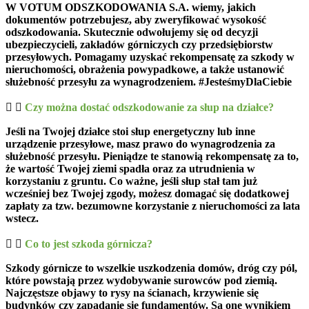
W VOTUM ODSZKODOWANIA S.A. wiemy, jakich
dokumentów potrzebujesz, aby zweryfikować wysokość
odszkodowania. Skutecznie odwołujemy się od decyzji
ubezpieczycieli, zakładów górniczych czy przedsiębiorstw
przesyłowych. Pomagamy uzyskać rekompensatę za szkody w
nieruchomości, obrażenia powypadkowe, a także ustanowić
służebność przesyłu za wynagrodzeniem.
#JesteśmyDlaCiebie
Czy można dostać odszkodowanie za słup na działce?
Jeśli na Twojej działce stoi słup energetyczny lub inne
urządzenie przesyłowe, masz prawo do
wynagrodzenia za
służebność przesyłu
. Pieniądze te stanowią rekompensatę za to,
że wartość Twojej ziemi spadła oraz za utrudnienia w
korzystaniu z gruntu. Co ważne, jeśli słup stał tam już
wcześniej bez Twojej zgody, możesz domagać się dodatkowej
zapłaty za tzw.
bezumowne korzystanie z nieruchomości
za lata
wstecz.
Co to jest szkoda górnicza?
Szkody górnicze
to wszelkie uszkodzenia domów, dróg czy pól,
które powstają przez wydobywanie surowców pod ziemią.
Najczęstsze objawy to rysy na ścianach, krzywienie się
budynków czy zapadanie się fundamentów. Są one wynikiem