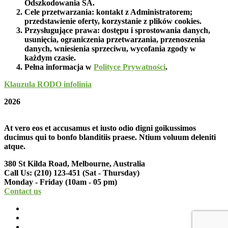
Odszkodowania SA.
Cele przetwarzania: kontakt z Administratorem;
przedstawienie oferty, korzystanie z plików cookies.
Przysługujące prawa: dostępu i sprostowania danych,
usunięcia, ograniczenia przetwarzania, przenoszenia
danych, wniesienia sprzeciwu, wycofania zgody w
każdym czasie.
Pełna informacja w
Polityce Prywatności
.
Klauzula RODO infolinia
2026
At vero eos et accusamus et iusto odio digni goikussimos
ducimus qui to bonfo blanditiis praese. Ntium voluum deleniti
atque.
380 St Kilda Road,
Melbourne, Australia
Call Us: (210) 123-451
(Sat - Thursday)
Monday - Friday
(10am - 05 pm)
Contact us