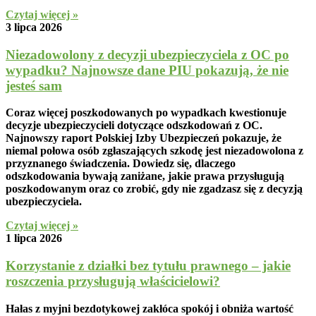
Czytaj więcej »
3 lipca 2026
Niezadowolony z decyzji ubezpieczyciela z OC po
wypadku? Najnowsze dane PIU pokazują, że nie
jesteś sam
Coraz więcej poszkodowanych po wypadkach kwestionuje
decyzje ubezpieczycieli dotyczące odszkodowań z OC.
Najnowszy raport Polskiej Izby Ubezpieczeń pokazuje, że
niemal połowa osób zgłaszających szkodę jest niezadowolona z
przyznanego świadczenia. Dowiedz się, dlaczego
odszkodowania bywają zaniżane, jakie prawa przysługują
poszkodowanym oraz co zrobić, gdy nie zgadzasz się z decyzją
ubezpieczyciela.
Czytaj więcej »
1 lipca 2026
Korzystanie z działki bez tytułu prawnego – jakie
roszczenia przysługują właścicielowi?
Hałas z myjni bezdotykowej zakłóca spokój i obniża wartość