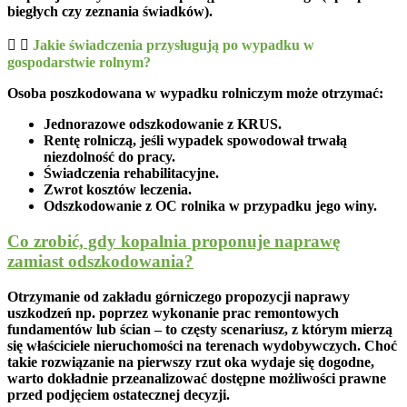
biegłych czy zeznania świadków).
Jakie świadczenia przysługują po wypadku w
gospodarstwie rolnym?
Osoba poszkodowana w wypadku rolniczym może otrzymać:
Jednorazowe odszkodowanie z KRUS.
Rentę rolniczą
, jeśli wypadek spowodował trwałą
niezdolność do pracy.
Świadczenia rehabilitacyjne.
Zwrot kosztów leczenia
.
Odszkodowanie z OC rolnika
w przypadku jego winy.
Co zrobić, gdy kopalnia proponuje naprawę
zamiast odszkodowania?
Otrzymanie od zakładu górniczego propozycji naprawy
uszkodzeń np. poprzez wykonanie prac remontowych
fundamentów lub ścian – to częsty scenariusz, z którym mierzą
się właściciele nieruchomości na terenach wydobywczych. Choć
takie rozwiązanie na pierwszy rzut oka wydaje się dogodne,
warto dokładnie przeanalizować dostępne możliwości prawne
przed podjęciem ostatecznej decyzji.