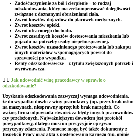
Zadośćuczynienie za ból i cierpienie
– to rodzaj
odszkodowania, który ma zrekompensować dolegliwości
związane z doznanymi obrażeniami ciała.
Zwrot kosztów dojazdów do placówek medycznych.
Zwrot kosztów opieki.
Zwrot utraconego dochodu.
Zwrot zasadnych kosztów dostosowania mieszkania lub
pojazdu
na potrzeby osoby niepełnosprawnej.
Zwrot kosztów uzasadnionego protezowania
lub zakupu
innych materiałów wspomagających powrót do
sprawności po wypadku.
Renty odszkodowawcze
– z tytułu zwiększonych potrzeb i
wyrównawcza.
Jak udowodnić winę pracodawcy w sprawie o
odszkodowanie?
Uzyskanie odszkodowania zazwyczaj wymaga udowodnienia,
że do wypadku doszło z winy pracodawcy (np. przez brak osłon
na maszynach, niesprawny sprzęt lub brak narzędzi). Co
ważne, firma odpowiada również za błędy innych pracowników
czy przełożonych. Najważniejszym dowodem jest
protokół
powypadkowy
, dlatego musi on precyzyjnie opisywać
przyczyny zdarzenia. Pomocne mogą być także dokumenty z
Inspekcji Pracy oraz akta z postępowania karnego (np. opinie