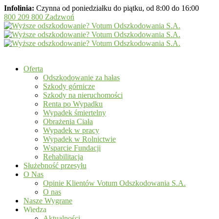
Infolinia:
Czynna od poniedziałku do piątku, od 8:00 do 16:00
800 209 800
Zadzwoń
Oferta
Odszkodowanie za hałas
Szkody górnicze
Szkody na nieruchomości
Renta po Wypadku
Wypadek śmiertelny
Obrażenia Ciała
Wypadek w pracy
Wypadek w Rolnictwie
Wsparcie Fundacji
Rehabilitacja
Służebność przesyłu
O Nas
Opinie Klientów Votum Odszkodowania S.A.
O nas
Nasze Wygrane
Wiedza
Aktualności