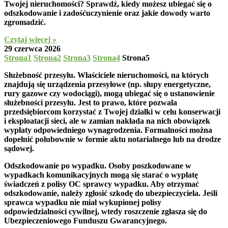
Twojej nieruchomości? Sprawdź, kiedy możesz ubiegać się o
odszkodowanie i zadośćuczynienie oraz jakie dowody warto
zgromadzić.
Czytaj więcej »
29 czerwca 2026
Strona
1
Strona
2
Strona
3
Strona
4
Strona
5
Służebność przesyłu.
Właściciele nieruchomości, na których
znajdują się urządzenia przesyłowe (np. słupy energetyczne,
rury gazowe czy wodociągi), mogą ubiegać się o ustanowienie
służebności przesyłu. Jest to prawo, które pozwala
przedsiębiorcom korzystać z Twojej działki w celu konserwacji
i eksploatacji sieci, ale w zamian nakłada na nich obowiązek
wypłaty odpowiedniego wynagrodzenia. Formalności można
dopełnić polubownie w formie aktu notarialnego lub na drodze
sądowej.
Odszkodowanie po wypadku
. Osoby poszkodowane w
wypadkach komunikacyjnych mogą się starać o wypłatę
świadczeń z polisy OC sprawcy wypadku. Aby otrzymać
odszkodowanie, należy zgłosić szkodę do ubezpieczyciela. Jeśli
sprawca wypadku nie miał wykupionej polisy
odpowiedzialności cywilnej, wtedy roszczenie zgłasza się do
Ubezpieczeniowego Funduszu Gwarancyjnego.