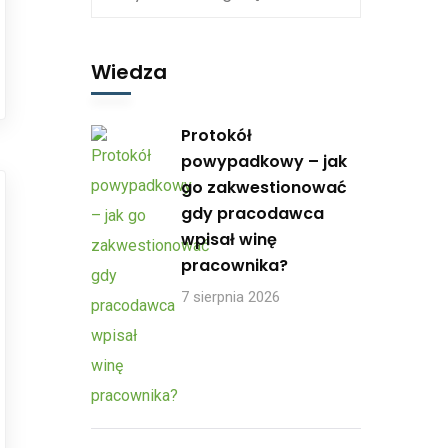
Wiedza
Protokół
powypadkowy – jak
go zakwestionować
gdy pracodawca
wpisał winę
pracownika?
7 sierpnia 2026