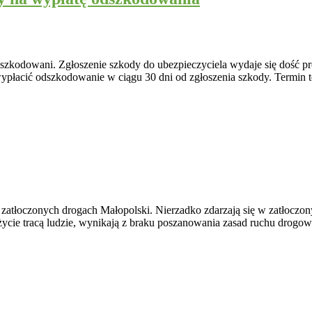
kodowani. Zgłoszenie szkody do ubezpieczyciela wydaje się dość pro
płacić odszkodowanie w ciągu 30 dni od zgłoszenia szkody. Termin te
atłoczonych drogach Małopolski. Nierzadko zdarzają się w zatłoczon
życie tracą ludzie, wynikają z braku poszanowania zasad ruchu drog