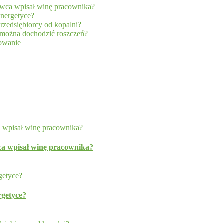
wca wpisał winę pracownika?
energetyce?
rzedsiębiorcy od kopalni?
y można dochodzić roszczeń?
dowanie
a wpisał winę pracownika?
rgetyce?