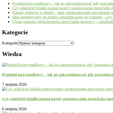
Protokół powypadkowy – jak go zakwestionować gdy pracoda
Czy właściciel działki ponosi koszty postępowania przeciwko 
Szkody górnicze w firmie – jakie odszkodowanie przysługuje p
Słup energetyczny na działce odziedziczonej po rodzinie – cz
Utrata wartości nieruchomości przez hałas drogowy – odszko
Kategorie
Kategorie
Wiedza
Protokół powypadkowy – jak go zakwestionować gdy pracodawc
7 sierpnia 2026
Czy właściciel działki ponosi koszty postępowania przeciwko ene
6 sierpnia 2026