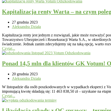
Kapitalizacja renty Warta – na czym pole
27 grudnia 2023
Aleksandra Działa
Kapitalizacja renty jest jednym z rozwiązań, jakie może rozważyć
Towarzystwo Ubezpieczeń i Reasekuracji Warta S.A., w określonych
świadczenie. Jednak zanim zdecydujemy się na taką opcję, warto ro
Czytaj...
Ponad 14,5 mln dla klientów GK Votum! O
20 grudnia 2023
Aleksandra Działa
W listopadzie dla osób poszkodowanych w wypadkach eksperci z Vot
imponującą kwotę składają się: 11 463 838,50 zł – uzyskane na etap
Czytaj...
Likwidacja szkody z OC sprawcy – termin