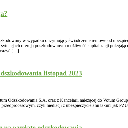
ga?
 poszkodowany w wypadku otrzymujący świadczenie rentowe od ubezpie
 sytuacjach oferują poszkodowanym możliwość kapitalizacji polegają
zważyć […]
dszkodowania listopad 2023
um Odszkodowania S.A. oraz z Kancelarii należącej do Votum Group 
ie przedprocesowym, czyli mediacji z ubezpieczycielami takimi jak PZ
y na wypłatę odszkodowania