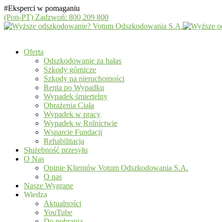
#Eksperci w pomaganiu
(Pon-PT)
Zadzwoń: 800 209 800
Oferta
Odszkodowanie za hałas
Szkody górnicze
Szkody na nieruchomości
Renta po Wypadku
Wypadek śmiertelny
Obrażenia Ciała
Wypadek w pracy
Wypadek w Rolnictwie
Wsparcie Fundacji
Rehabilitacja
Służebność przesyłu
O Nas
Opinie Klientów Votum Odszkodowania S.A.
O nas
Nasze Wygrane
Wiedza
Aktualności
YouTube
Do pobrania