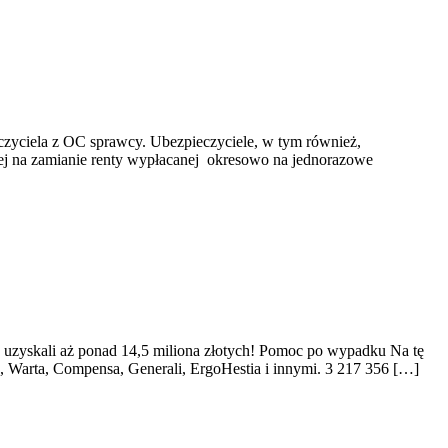
czyciela z OC sprawcy. Ubezpieczyciele, w tym również,
cej na zamianie renty wypłacanej okresowo na jednorazowe
uzyskali aż ponad 14,5 miliona złotych! Pomoc po wypadku Na tę
U, Warta, Compensa, Generali, ErgoHestia i innymi. 3 217 356 […]