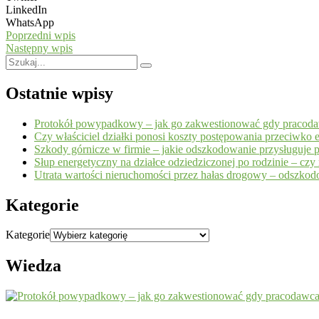
LinkedIn
WhatsApp
Poprzedni wpis
Następny wpis
Ostatnie wpisy
Protokół powypadkowy – jak go zakwestionować gdy pracoda
Czy właściciel działki ponosi koszty postępowania przeciwko 
Szkody górnicze w firmie – jakie odszkodowanie przysługuje p
Słup energetyczny na działce odziedziczonej po rodzinie – cz
Utrata wartości nieruchomości przez hałas drogowy – odszko
Kategorie
Kategorie
Wiedza