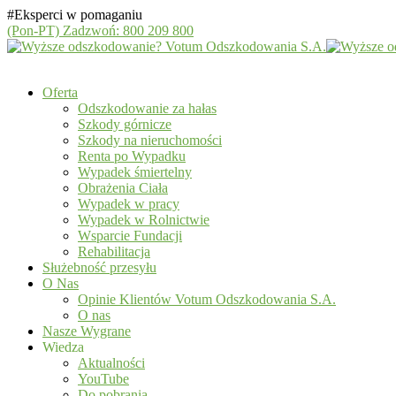
#Eksperci w pomaganiu
(Pon-PT)
Zadzwoń: 800 209 800
Oferta
Odszkodowanie za hałas
Szkody górnicze
Szkody na nieruchomości
Renta po Wypadku
Wypadek śmiertelny
Obrażenia Ciała
Wypadek w pracy
Wypadek w Rolnictwie
Wsparcie Fundacji
Rehabilitacja
Służebność przesyłu
O Nas
Opinie Klientów Votum Odszkodowania S.A.
O nas
Nasze Wygrane
Wiedza
Aktualności
YouTube
Do pobrania