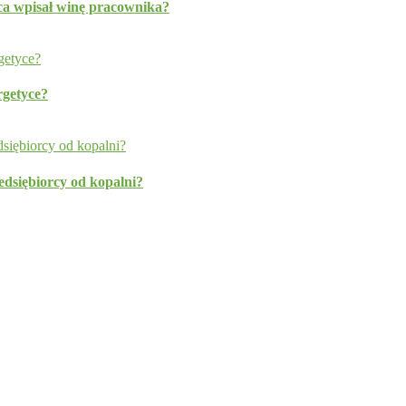
a wpisał winę pracownika?
rgetyce?
edsiębiorcy od kopalni?