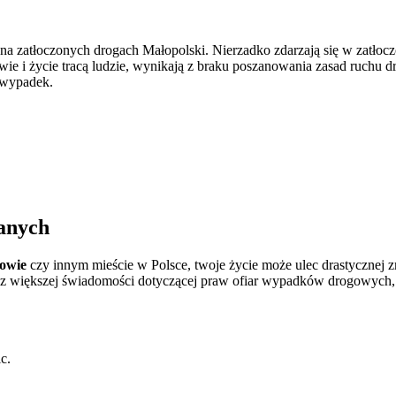
 na zatłoczonych drogach Małopolski. Nierzadko zdarzają się w zatło
ie i życie tracą ludzie, wynikają z braku poszanowania zasad ruchu
 wypadek.
anych
owie
czy innym mieście w Polsce, twoje życie może ulec drastycznej
az większej świadomości dotyczącej praw ofiar wypadków drogowych, w
c.