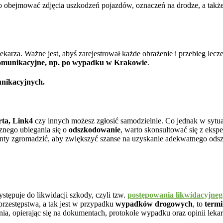
bejmować zdjęcia uszkodzeń pojazdów, oznaczeń na drodze, a także e
 lekarza. Ważne jest, abyś zarejestrował każde obrażenie i przebieg le
omunikacyjne, np. po wypadku w Krakowie
.
unikacyjnych.
rta, Link4
czy innych możesz zgłosić samodzielnie. Co jednak w sytua
znego ubiegania się o
odszkodowanie
, warto skonsultować się z eks
menty zgromadzić, aby zwiększyć szanse na uzyskanie adekwatnego od
tępuje do likwidacji szkody, czyli tzw.
postępowania likwidacyjneg
przestępstwa, a tak jest w przypadku
wypadków drogowych
, to
termi
nia, opierając się na dokumentach, protokole wypadku oraz opinii leka