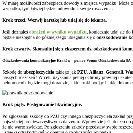
W miarę możliwości zabezpiecz dowody z miejsca wypadku. Może to o
wypadku, tym łatwiej będzie udowodnić swoje roszczenia.
Krok trzeci. Wezwij karetkę lub udaj się do lekarza.
Jeśli doznałeś
obrażeń w wyniku wypadku
, koniecznie udaj się do
będzie niezbędna do późniejszego ubiegania się o
odszkodowanie k
Krok czwarty. Skonsultuj się z ekspertem ds. odszkodowań kom
Odszkodowania komunikacyjne Kraków – pomoc Votum Odszkodowania SA
Szkodę do
ubezpieczyciela
takiego jak
PZU, Allianz, Generali, Wa
naszych roszczeń? W celu uzyskania pełnej ochrony prawnej i skutec
pełnomocnik będzie mógł doradzić, jakie kroki podjąć i jakie doku
Krok piąty. Postępowanie likwidacyjne.
Po zgłoszeniu szkody do PZU czy innego ubezpieczyciela zakład przys
najszybciej po nieszczęśliwym zdarzeniu. Wprawdzie jeśli doszło do 
że nie warto zwlekać. Po zgłoszeniu szkody przedstaw swoje roszcze
i stawki odszkodowań w oparciu o okoliczności wypadku.