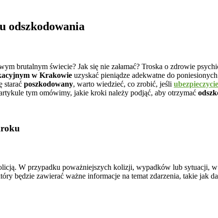
u odszkodowania
ym brutalnym świecie? Jak się nie załamać? Troska o zdrowie psychiczn
acyjnym w Krakowie
uzyskać pieniądze adekwatne do poniesionyc
ę starać
poszkodowany
, warto wiedzieć, co zrobić, jeśli
ubezpieczyci
tykule tym omówimy, jakie kroki należy podjąć, aby otrzymać
odszk
kroku
policją. W przypadku poważniejszych kolizji, wypadków lub sytuacji, w
tóry będzie zawierać ważne informacje na temat zdarzenia, takie jak d