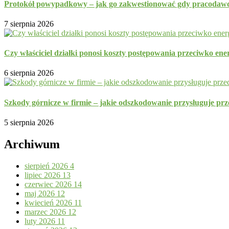
Protokół powypadkowy – jak go zakwestionować gdy pracodawc
7 sierpnia 2026
Czy właściciel działki ponosi koszty postępowania przeciwko ene
6 sierpnia 2026
Szkody górnicze w firmie – jakie odszkodowanie przysługuje prz
5 sierpnia 2026
Archiwum
sierpień 2026
4
lipiec 2026
13
czerwiec 2026
14
maj 2026
12
kwiecień 2026
11
marzec 2026
12
luty 2026
11