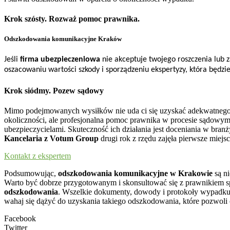
Krok szósty. Rozważ pomoc prawnika.
Odszkodowania komunikacyjne Kraków
Jeśli
firma ubezpieczeniowa
nie akceptuje twojego roszczenia lu
oszacowaniu wartości szkody i sporządzeniu ekspertyzy, która będ
Krok siódmy. Pozew sądowy
Mimo podejmowanych wysiłków nie uda ci się uzyskać adekwatneg
okoliczności, ale profesjonalna pomoc prawnika w procesie sądowy
ubezpieczycielami. Skuteczność ich działania jest doceniania w b
Kancelaria z Votum Group
drugi rok z rzędu zajęła pierwsze miej
Kontakt z ekspertem
Podsumowując,
odszkodowania komunikacyjne w Krakowie
są n
Warto być dobrze przygotowanym i skonsultować się z prawnikiem sp
odszkodowania
. Wszelkie dokumenty, dowody i protokoły wypadku są
wahaj się dążyć do uzyskania takiego odszkodowania, które pozwoli
Facebook
Twitter