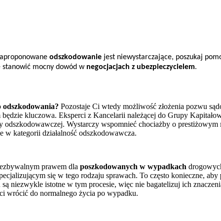
b zaproponowane
odszkodowanie
jest niewystarczające, poszukaj po
zie stanowić mocny dowód w
negocjacjach z ubezpieczycielem
.
o
odszkodowania?
Pozostaje Ci wtedy możliwość złożenia pozwu sądow
m będzie kluczowa. Eksperci z Kancelarii należącej do Grupy Kapita
ranży odszkodowawczej. Wystarczy wspomnieć chociażby o prestiżowym
sce w kategorii działalność odszkodowawcza.
iezbywalnym prawem dla
poszkodowanych w wypadkach
drogowych,
ecjalizującym się w tego rodzaju sprawach. To często konieczne, aby
 niezwykle istotne w tym procesie, więc nie bagatelizuj ich znaczeni
 ci wrócić do normalnego życia po wypadku.