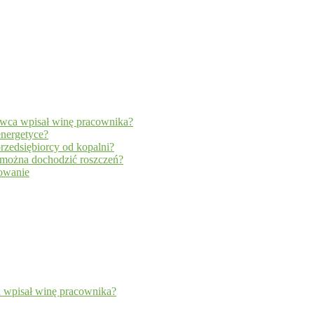
wca wpisał winę pracownika?
energetyce?
rzedsiębiorcy od kopalni?
y można dochodzić roszczeń?
dowanie