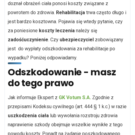
doznał obrażeń ciała ponosi koszty związane z
powrotem do zdrowia.
Rehabilitacja
trwa często długo i
jest bardzo kosztowna. Pojawia się wtedy pytanie, czy
za poniesione
koszty leczenia
należy się
zadośćuczynienie
. Czy
ubezpieczyciel
zobowiązany
jest do wypłaty odszkodowania za rehabilitacje po
wypadku? Poniżej odpowiadamy.
Odszkodowanie - masz
do tego prawo
Jak informuje Ekspert z
GK Votum S.A.
Zgodnie z
przepisami Kodeksu cywilnego (art. 444 § 1 k.c.) w razie
uszkodzenia ciała
lub wywołania rozstroju zdrowia
naprawienie szkody obejmuje wszelkie wynikłe z tego
powodu koszty. Ponadt na żądanie poszkodowanego