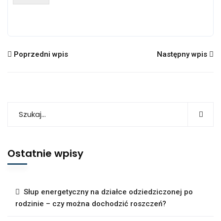
e
l
d
*
Poprzedni wpis
Następny wpis
Ostatnie wpisy
Słup energetyczny na działce odziedziczonej po
rodzinie – czy można dochodzić roszczeń?