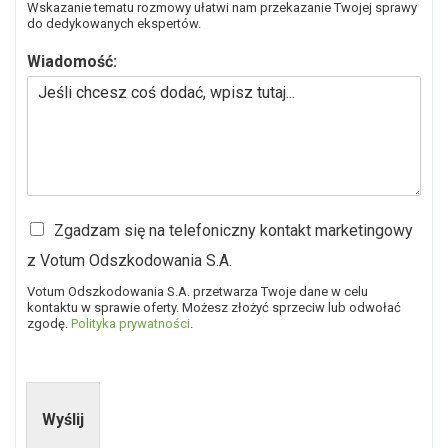
Wskazanie tematu rozmowy ułatwi nam przekazanie Twojej sprawy
do dedykowanych ekspertów.
Wiadomość:
A
Zgadzam się na telefoniczny kontakt marketingowy
c
z Votum Odszkodowania S.A.
c
e
Votum Odszkodowania S.A. przetwarza Twoje dane w celu
p
kontaktu w sprawie oferty. Możesz złożyć sprzeciw lub odwołać
t
zgodę.
Polityka prywatności
.
a
n
c
e
Wyślij
F
i