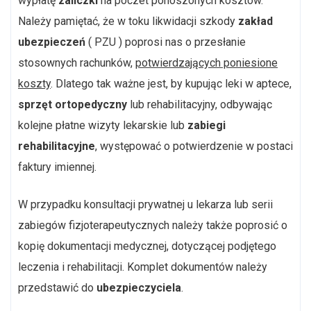
wypłatę
zaliczki
na poczet ponoszonych kosztów.
Należy pamiętać, że w toku likwidacji szkody
zakład
ubezpieczeń
( PZU ) poprosi nas o przesłanie
stosownych rachunków,
potwierdzających poniesione
koszty
. Dlatego tak ważne jest, by kupując leki w aptece,
sprzęt ortopedyczny
lub rehabilitacyjny, odbywając
kolejne płatne wizyty lekarskie lub
zabiegi
rehabilitacyjne
, występować o potwierdzenie w postaci
faktury imiennej.
W przypadku konsultacji prywatnej u lekarza lub serii
zabiegów fizjoterapeutycznych należy także poprosić o
kopię dokumentacji medycznej, dotyczącej podjętego
leczenia i rehabilitacji. Komplet dokumentów należy
przedstawić do
ubezpieczyciela
.