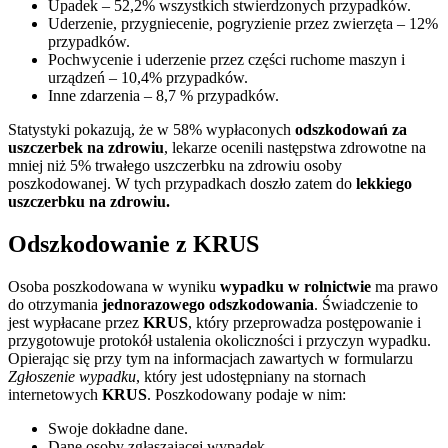
Upadek – 52,2% wszystkich stwierdzonych przypadków.
Uderzenie, przygniecenie, pogryzienie przez zwierzęta – 12%
przypadków.
Pochwycenie i uderzenie przez części ruchome maszyn i
urządzeń – 10,4% przypadków.
Inne zdarzenia – 8,7 % przypadków.
Statystyki pokazują, że w 58% wypłaconych
odszkodowań za
uszczerbek na zdrowiu
, lekarze ocenili następstwa zdrowotne na
mniej niż 5% trwałego uszczerbku na zdrowiu osoby
poszkodowanej. W tych przypadkach doszło zatem do
lekkiego
uszczerbku na zdrowiu.
Odszkodowanie z KRUS
Osoba poszkodowana w wyniku
wypadku w rolnictwie
ma prawo
do otrzymania
jednorazowego odszkodowania
. Świadczenie to
jest wypłacane przez
KRUS
, który przeprowadza postępowanie i
przygotowuje protokół ustalenia okoliczności i przyczyn wypadku.
Opierając się przy tym na informacjach zawartych w formularzu
Zgłoszenie wypadku
, który jest udostępniany na stornach
internetowych
KRUS
. Poszkodowany podaje w nim:
Swoje dokładne dane.
Dane osoby zgłaszającej wypadek.