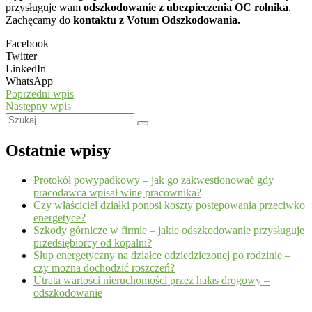
przysługuje wam
odszkodowanie z ubezpieczenia OC rolnika
.
Zachęcamy do
kontaktu z Votum Odszkodowania.
Facebook
Twitter
LinkedIn
WhatsApp
Poprzedni wpis
Następny wpis
Ostatnie wpisy
Protokół powypadkowy – jak go zakwestionować gdy
pracodawca wpisał winę pracownika?
Czy właściciel działki ponosi koszty postępowania przeciwko
energetyce?
Szkody górnicze w firmie – jakie odszkodowanie przysługuje
przedsiębiorcy od kopalni?
Słup energetyczny na działce odziedziczonej po rodzinie –
czy można dochodzić roszczeń?
Utrata wartości nieruchomości przez hałas drogowy –
odszkodowanie