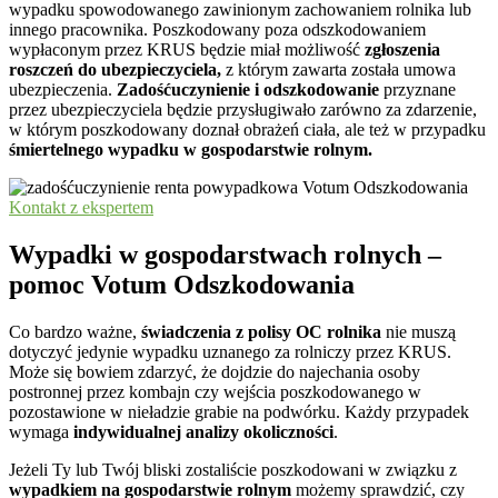
wypadku spowodowanego zawinionym zachowaniem rolnika lub
innego pracownika. Poszkodowany poza odszkodowaniem
wypłaconym przez KRUS będzie miał możliwość
zgłoszenia
roszczeń do ubezpieczyciela,
z którym zawarta została umowa
ubezpieczenia.
Zadośćuczynienie i odszkodowanie
przyznane
przez ubezpieczyciela będzie przysługiwało zarówno za zdarzenie,
w którym poszkodowany doznał obrażeń ciała, ale też w przypadku
śmiertelnego wypadku w gospodarstwie rolnym.
Kontakt z ekspertem
Wypadki w gospodarstwach rolnych –
pomoc Votum Odszkodowania
Co bardzo ważne,
świadczenia z polisy OC
rolnika
nie muszą
dotyczyć jedynie wypadku uznanego za rolniczy przez KRUS.
Może się bowiem zdarzyć, że dojdzie do najechania osoby
postronnej przez kombajn czy wejścia poszkodowanego w
pozostawione w nieładzie grabie na podwórku. Każdy przypadek
wymaga
indywidualnej analizy okoliczności
.
Jeżeli Ty lub Twój bliski zostaliście poszkodowani w związku z
wypadkiem na gospodarstwie rolnym
możemy sprawdzić, czy