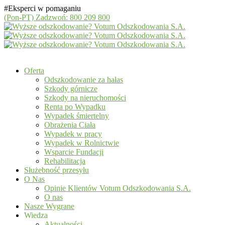
#Eksperci w pomaganiu
(Pon-PT)
Zadzwoń: 800 209 800
Oferta
Odszkodowanie za hałas
Szkody górnicze
Szkody na nieruchomości
Renta po Wypadku
Wypadek śmiertelny
Obrażenia Ciała
Wypadek w pracy
Wypadek w Rolnictwie
Wsparcie Fundacji
Rehabilitacja
Służebność przesyłu
O Nas
Opinie Klientów Votum Odszkodowania S.A.
O nas
Nasze Wygrane
Wiedza
Aktualności