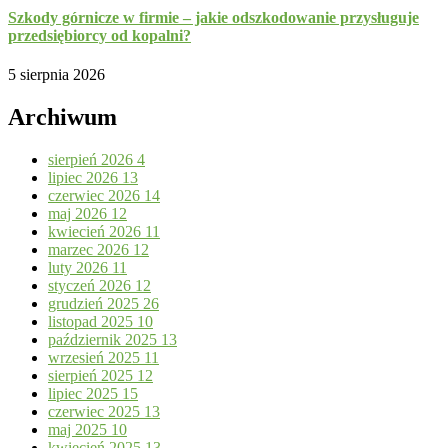
Szkody górnicze w firmie – jakie odszkodowanie przysługuje
przedsiębiorcy od kopalni?
5 sierpnia 2026
Archiwum
sierpień 2026
4
lipiec 2026
13
czerwiec 2026
14
maj 2026
12
kwiecień 2026
11
marzec 2026
12
luty 2026
11
styczeń 2026
12
grudzień 2025
26
listopad 2025
10
październik 2025
13
wrzesień 2025
11
sierpień 2025
12
lipiec 2025
15
czerwiec 2025
13
maj 2025
10
kwiecień 2025
13