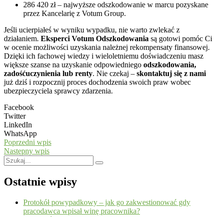
286 420 zł – najwyższe odszkodowanie w marcu pozyskane
przez Kancelarię z Votum Group.
Jeśli ucierpiałeś w wyniku wypadku, nie warto zwlekać z
działaniem.
Eksperci Votum Odszkodowania
są gotowi pomóc Ci
w ocenie możliwości uzyskania należnej rekompensaty finansowej.
Dzięki ich fachowej wiedzy i wieloletniemu doświadczeniu masz
większe szanse na uzyskanie odpowiedniego
odszkodowania,
zadośćuczynienia lub renty
. Nie czekaj –
skontaktuj się z nami
już dziś i rozpocznij proces dochodzenia swoich praw wobec
ubezpieczyciela sprawcy zdarzenia.
Facebook
Twitter
LinkedIn
WhatsApp
Poprzedni wpis
Następny wpis
Ostatnie wpisy
Protokół powypadkowy – jak go zakwestionować gdy
pracodawca wpisał winę pracownika?