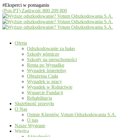
#Eksperci w pomaganiu
(Pon-PT)
Zadzwoń: 800 209 800
Oferta
Odszkodowanie za hałas
Szkody górnicze
Szkody na nieruchomości
Renta po Wypadku
Wypadek śmiertelny
Obrażenia Ciała
Wypadek w pracy
Wypadek w Rolnictwie
Wsparcie Fundacji
Rehabilitacja
Służebność przesyłu
O Nas
Opinie Klientów Votum Odszkodowania S.A.
O nas
Nasze Wygrane
Wiedza
Aktualności