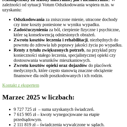
zależności od sytuacji Votum Odszkodowania wspiera m.in. w
uzyskaniu:
Odszkodowania
za zniszczone mienie, utracone dochody
czy inne koszty poniesione w wyniku wypadku.
Zadośćuczynienia
za ból, cierpienie fizyczne i psychiczne,
które są konsekwencją odniesionych obrażeń.
Zwrotu kosztów leczenia i rehabilitacji
, niezbędnych do
powrotu do zdrowia lub poprawy jakości życia po wypadku.
Renty z tytułu zwiększonych potrzeb
, na przykład przy
konieczności stałego leczenia, specjalistycznej opieki czy
dostosowania warunków mieszkaniowych.
Zwrotu kosztów opieki oraz dojazdów
do placówek
medycznych, które często stanowią znaczne obciążenie
finansowe dla osób poszkodowanych i ich rodzin.
Kontakt z ekspertem
Marzec 2025 w liczbach:
9 727 725 zł – suma uzyskanych świadczeń.
7 615 905 zł – kwoty wynegocjowane na etapie
przedsądowym.
2 111 819 zł – świadczenia wywalczone w sądach.