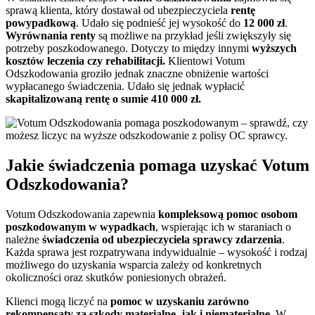
sprawą klienta, który dostawał od ubezpieczyciela
rentę
powypadkową
. Udało się podnieść jej wysokość do
12 000 zł
.
Wyrównania renty
są możliwe na przykład jeśli zwiększyły się
potrzeby poszkodowanego. Dotyczy to między innymi
wyższych
kosztów leczenia czy rehabilitacji.
Klientowi Votum
Odszkodowania groziło jednak znaczne obniżenie wartości
wypłacanego świadczenia. Udało się jednak wypłacić
skapitalizowaną rentę o sumie 410 000 zł.
Jakie świadczenia pomaga uzyskać Votum
Odszkodowania?
Votum Odszkodowania zapewnia
kompleksową pomoc osobom
poszkodowanym w wypadkach
, wspierając ich w staraniach o
należne
świadczenia od ubezpieczyciela sprawcy zdarzenia
.
Każda sprawa jest rozpatrywana indywidualnie – wysokość i rodzaj
możliwego do uzyskania wsparcia zależy od konkretnych
okoliczności oraz skutków poniesionych obrażeń.
Klienci mogą liczyć na
pomoc w uzyskaniu zarówno
rekompensaty za szkody materialne, jak i niematerialne
. W