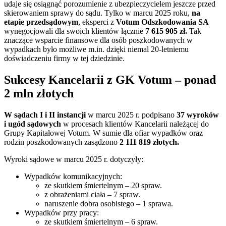
udaje się osiągnąć porozumienie z ubezpieczycielem jeszcze przed
skierowaniem sprawy do sądu. Tylko w marcu 2025 roku,
na
etapie przedsądowym
, eksperci z
Votum Odszkodowania SA
wynegocjowali dla swoich klientów łącznie
7 615 905 zł.
Tak
znaczące wsparcie finansowe dla osób poszkodowanych w
wypadkach było możliwe m.in. dzięki niemal 20-letniemu
doświadczeniu firmy w tej dziedzinie.
Sukcesy Kancelarii z GK Votum – ponad
2 mln złotych
W sądach I i II instancji
w marcu 2025 r. podpisano
37 wyroków
i ugód sądowych
w procesach klientów Kancelarii należącej do
Grupy Kapitałowej Votum. W sumie dla ofiar wypadków oraz
rodzin poszkodowanych zasądzono
2 111 819 złotych.
Wyroki sądowe w marcu 2025 r. dotyczyły:
Wypadków komunikacyjnych:
ze skutkiem śmiertelnym – 20 spraw.
z obrażeniami ciała – 7 spraw.
naruszenie dobra osobistego – 1 sprawa.
Wypadków przy pracy:
ze skutkiem śmiertelnym – 6 spraw.