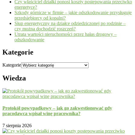
Czy właściciel działki ponosi koszty postępowania przeciwko
energetyce?
Szkody górnicze w firmie – jakie odszkodowanie przysługuje
przedsiębiorcy od kopalni?
Słup energetyczny na działce odziedziczonej po rodzinie –
czy można dochodzić roszczeń?
Utrata wartości nieruchomości przez hałas drogowy –
odszkodowanie
Kategorie
Kategorie
Wiedza
Protokół powypadkowy – jak go zakwestionować gdy
pracodawca wpisał winę pracownika?
7 sierpnia 2026