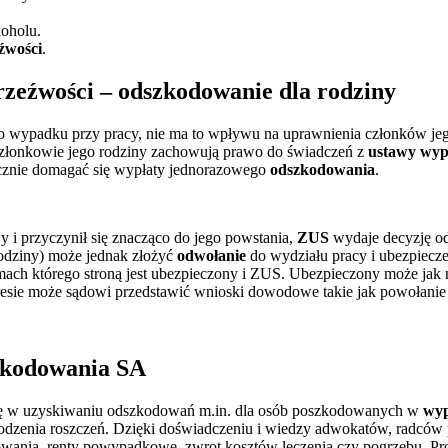
koholu.
eźwości
.
rzeźwości – odszkodowanie dla rodziny
ę do wypadku przy pracy, nie ma to wpływu na uprawnienia członków j
złonkowie jego rodziny zachowują prawo do świadczeń z
ustawy wy
cznie domagać się wypłaty jednorazowego
odszkodowania
.
 i przyczynił się znacząco do jego powstania,
ZUS
wydaje decyzję o
rodziny) może jednak złożyć
odwołanie
do wydziału pracy i ubezpiecz
mach którego stroną jest ubezpieczony i ZUS. Ubezpieczony może jak na
esie może sądowi przedstawić wnioski dowodowe takie jak powołanie
zkodowania SA
 się w uzyskiwaniu odszkodowań m.in. dla osób poszkodowanych w
wyp
hodzenia roszczeń. Dzięki doświadczeniu i wiedzy adwokatów, radcó
wania, renty powypadkowe, zwrot kosztów leczenia czy pogrzebu. Pro