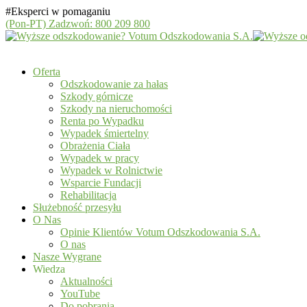
#Eksperci w pomaganiu
(Pon-PT)
Zadzwoń: 800 209 800
Oferta
Odszkodowanie za hałas
Szkody górnicze
Szkody na nieruchomości
Renta po Wypadku
Wypadek śmiertelny
Obrażenia Ciała
Wypadek w pracy
Wypadek w Rolnictwie
Wsparcie Fundacji
Rehabilitacja
Służebność przesyłu
O Nas
Opinie Klientów Votum Odszkodowania S.A.
O nas
Nasze Wygrane
Wiedza
Aktualności
YouTube
Do pobrania