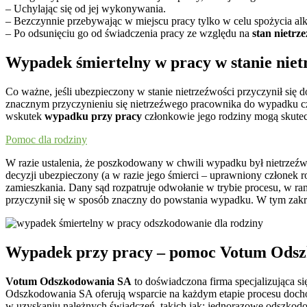
– Uchylając się od jej wykonywania.
– Bezczynnie przebywając w miejscu pracy tylko w celu spożycia al
– Po odsunięciu go od świadczenia pracy ze względu na
stan nietrz
Wypadek śmiertelny w pracy w stanie niet
Co ważne, jeśli ubezpieczony w stanie nietrzeźwości przyczynił si
znacznym przyczynieniu się nietrzeźwego pracownika do wypadku c
wskutek
wypadku przy pracy
członkowie jego rodziny mogą skute
Pomoc dla rodziny
W razie ustalenia, że poszkodowany w chwili wypadku był nietrzeźwy
decyzji ubezpieczony (a w razie jego śmierci – uprawniony członek 
zamieszkania. Dany sąd rozpatruje odwołanie w trybie procesu, w ra
przyczynił się w sposób znaczny do powstania wypadku. W tym zakr
Wypadek przy pracy – pomoc Votum Ods
Votum Odszkodowania SA
to doświadczona firma specjalizująca
Odszkodowania SA oferują wsparcie na każdym etapie procesu doc
w uzyskaniu należnych świadczeń, takich jak: jednorazowe odszkodo