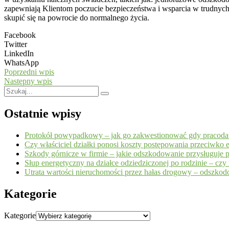
zapewniają Klientom poczucie bezpieczeństwa i wsparcia w trudnyc
skupić się na powrocie do normalnego życia.
Facebook
Twitter
LinkedIn
WhatsApp
Poprzedni wpis
Następny wpis
Ostatnie wpisy
Protokół powypadkowy – jak go zakwestionować gdy pracoda
Czy właściciel działki ponosi koszty postępowania przeciwko 
Szkody górnicze w firmie – jakie odszkodowanie przysługuje p
Słup energetyczny na działce odziedziczonej po rodzinie – cz
Utrata wartości nieruchomości przez hałas drogowy – odszko
Kategorie
Kategorie