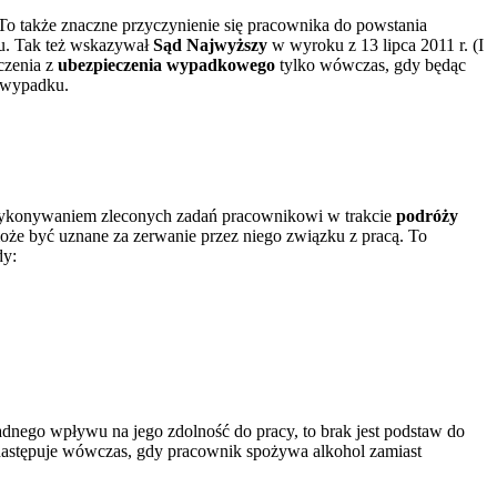
To także znaczne przyczynienie się pracownika do powstania
ku. Tak też wskazywał
Sąd Najwyższy
w wyroku z 13 lipca 2011 r. (I
czenia z
ubezpieczenia wypadkowego
tylko wówczas, gdy będąc
a wypadku.
 wykonywaniem zleconych zadań pracownikowi w trakcie
podróży
może być uznane za zerwanie przez niego związku z pracą. To
dy:
adnego wpływu na jego zdolność do pracy, to brak jest podstaw do
 następuje wówczas, gdy pracownik spożywa alkohol zamiast