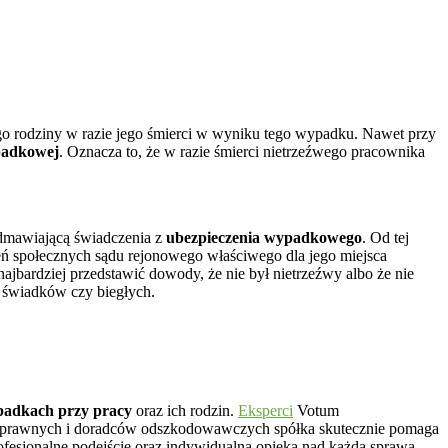
ego rodziny w razie jego śmierci w wyniku tego wypadku. Nawet przy
padkowej
. Oznacza to, że w razie śmierci nietrzeźwego pracownika
dmawiającą świadczenia z
ubezpieczenia wypadkowego
. Od tej
eń społecznych sądu rejonowego właściwego dla jego miejsca
jbardziej przedstawić dowody, że nie był nietrzeźwy albo że nie
 świadków czy biegłych.
adkach przy pracy
oraz ich rodzin.
Eksperci
Votum
w prawnych i doradców odszkodowawczych spółka skutecznie pomaga
fesjonalne podejście oraz indywidualna opieka nad każdą sprawą