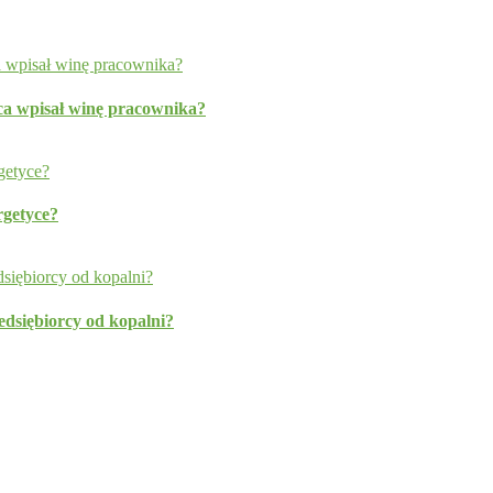
a wpisał winę pracownika?
rgetyce?
edsiębiorcy od kopalni?