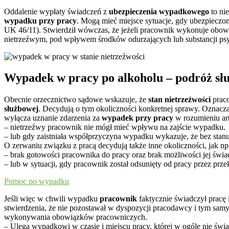
Oddalenie wypłaty świadczeń z
ubezpieczenia wypadkowego
to ni
wypadku przy pracy
. Mogą mieć miejsce sytuacje, gdy ubezpieczo
UK 46/11). Stwierdził wówczas, że jeżeli pracownik wykonuje obowią
nietrzeźwym, pod wpływem środków odurzających lub substancji p
Wypadek w pracy po alkoholu – podróż sł
Obecnie orzecznictwo sądowe wskazuje, że
stan nietrzeźwości
prac
służbowej
. Decydują o tym okoliczności konkretnej sprawy. Oznacza
wyłącza uznanie zdarzenia za
wypadek przy pracy
w rozumieniu ar
– nietrzeźwy pracownik nie mógł mieć wpływu na zajście wypadku.
– lub gdy zaistniała współprzyczyna wypadku wykazuje, że bez stan
O zerwaniu związku z pracą decydują także inne okoliczności,
jak np
– brak gotowości pracownika do pracy oraz brak możliwości jej świa
– lub w sytuacji, gdy pracownik został odsunięty od pracy przez prz
Pomoc po wypadku
Jeśli więc w chwili wypadku
pracownik
faktycznie świadczył pracę 
stwierdzenia, że nie pozostawał w dyspozycji pracodawcy i tym sam
wykonywania obowiązków pracowniczych.
– Ulega wypadkowi w czasie i miejscu pracy, której w ogóle nie świ