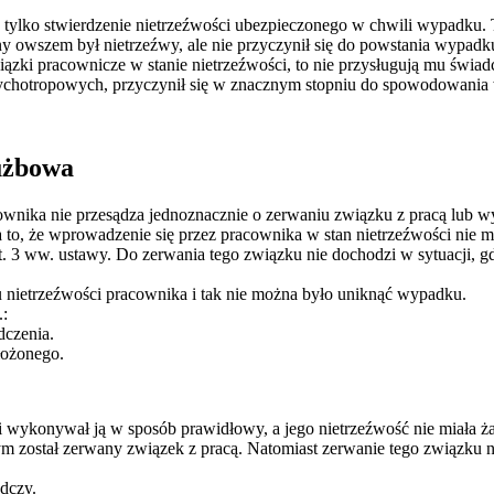
e tylko stwierdzenie nietrzeźwości ubezpieczonego w chwili wypadku. 
ny owszem był nietrzeźwy, ale nie przyczynił się do powstania wypad
zki pracownicze w stanie nietrzeźwości, to nie przysługują mu świad
sychotropowych, przyczynił się w znacznym stopniu do spowodowani
użbowa
ownika nie przesądza jednoznacznie o zerwaniu związku z pracą lub
 to, że wprowadzenie się przez pracownika w stan nietrzeźwości nie 
t. 3 ww. ustawy. Do zerwania tego związku nie dochodzi w sytuacji, g
u nietrzeźwości pracownika i tak nie można było uniknąć wypadku.
.:
dczenia.
ełożonego.
i wykonywał ją w sposób prawidłowy, a jego nietrzeźwość nie miała ż
ym został zerwany związek z pracą. Natomiast zerwanie tego związku
adczy.