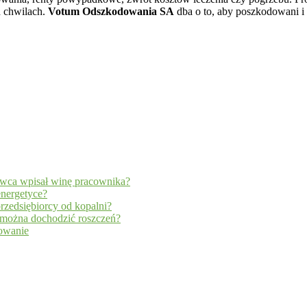
h chwilach.
Votum Odszkodowania SA
dba o to, aby poszkodowani i 
wca wpisał winę pracownika?
energetyce?
rzedsiębiorcy od kopalni?
y można dochodzić roszczeń?
dowanie