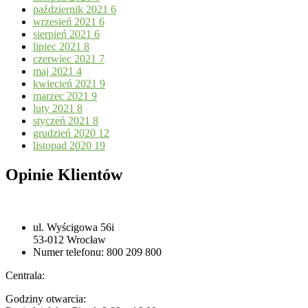
październik 2021
6
wrzesień 2021
6
sierpień 2021
6
lipiec 2021
8
czerwiec 2021
7
maj 2021
4
kwiecień 2021
9
marzec 2021
9
luty 2021
8
styczeń 2021
8
grudzień 2020
12
listopad 2020
19
Opinie Klientów
ul. Wyścigowa 56i
53-012 Wrocław
Numer telefonu: 800 209 800
Centrala:
Godziny otwarcia: