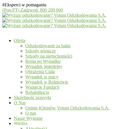
#Eksperci w pomaganiu
(Pon-PT)
Zadzwoń: 800 209 800
Oferta
Odszkodowanie za hałas
Szkody górnicze
Szkody na nieruchomości
Renta po Wypadku
Wypadek śmiertelny
Obrażenia Ciała
Wypadek w pracy
Wypadek w Rolnictwie
Wsparcie Fundacji
Rehabilitacja
Służebność przesyłu
O Nas
Opinie Klientów Votum Odszkodowania S.A.
O nas
Nasze Wygrane
Wiedza
Aktualności