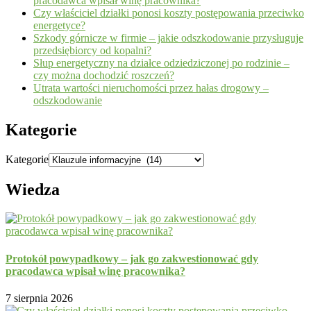
pracodawca wpisał winę pracownika?
Czy właściciel działki ponosi koszty postępowania przeciwko
energetyce?
Szkody górnicze w firmie – jakie odszkodowanie przysługuje
przedsiębiorcy od kopalni?
Słup energetyczny na działce odziedziczonej po rodzinie –
czy można dochodzić roszczeń?
Utrata wartości nieruchomości przez hałas drogowy –
odszkodowanie
Kategorie
Kategorie
Wiedza
Protokół powypadkowy – jak go zakwestionować gdy
pracodawca wpisał winę pracownika?
7 sierpnia 2026