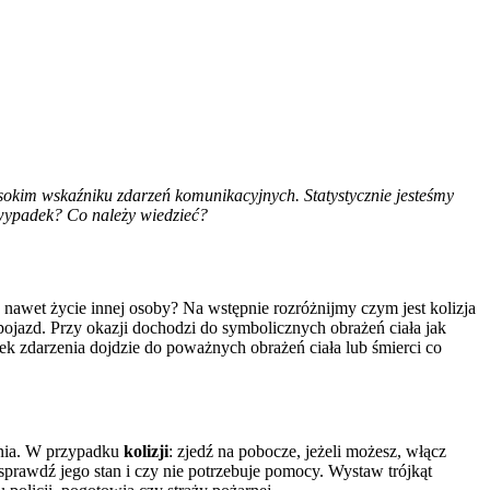
ysokim wskaźniku zdarzeń komunikacyjnych. Statystycznie jesteśmy
wypadek? Co należy wiedzieć?
awet życie innej osoby? Na wstępnie rozróżnijmy czym jest kolizja
pojazd. Przy okazji dochodzi do symbolicznych obrażeń ciała jak
k zdarzenia dojdzie do poważnych obrażeń ciała lub śmierci co
enia. W przypadku
kolizji
: zjedź na pobocze, jeżeli możesz, włącz
 sprawdź jego stan i czy nie potrzebuje pomocy. Wystaw trójkąt