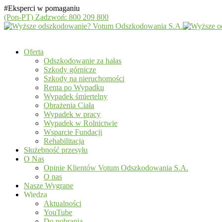
#Eksperci w pomaganiu
(Pon-PT)
Zadzwoń: 800 209 800
Oferta
Odszkodowanie za hałas
Szkody górnicze
Szkody na nieruchomości
Renta po Wypadku
Wypadek śmiertelny
Obrażenia Ciała
Wypadek w pracy
Wypadek w Rolnictwie
Wsparcie Fundacji
Rehabilitacja
Służebność przesyłu
O Nas
Opinie Klientów Votum Odszkodowania S.A.
O nas
Nasze Wygrane
Wiedza
Aktualności
YouTube
Do pobrania