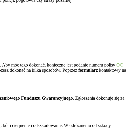
policji, pogotowia czy straży pożarnej.
. Aby móc tego dokonać, konieczne jest podanie numeru polisy
OC
możesz dokonać na kilka sposobów. Poprzez
formularz
kontaktowy na
czeniowego Funduszu Gwarancyjnego.
Zgłoszenia dokonuje się za
, ból i cierpienie i odszkodowanie. W odróżnieniu od szkody