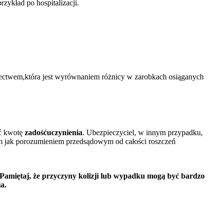
zykład po hospitalizacji.
ectwem,która jest wyrównaniem różnicy w zarobkach osiąganych
ać kwotę
zadośćuczynienia
. Ubezpieczyciel, w innym przypadku,
m jak porozumieniem przedsądowym od całości roszczeń
 Pamiętaj, że przyczyny kolizji lub wypadku mogą być bardzo
a.