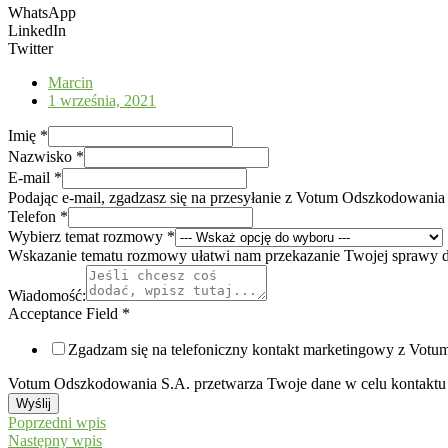
WhatsApp
LinkedIn
Twitter
Marcin
1 września, 2021
Imię
*
Nazwisko
*
E-mail
*
Podając e-mail, zgadzasz się na przesyłanie z Votum Odszkodowania
Telefon
*
Wybierz temat rozmowy
*
Wskazanie tematu rozmowy ułatwi nam przekazanie Twojej sprawy 
Wiadomość:
Acceptance Field
*
Zgadzam się na telefoniczny kontakt marketingowy z Vot
Votum Odszkodowania S.A. przetwarza Twoje dane w celu kontaktu 
Wyślij
Poprzedni wpis
Następny wpis