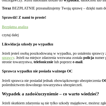
ostrzegawczy. Jeżeli natomiast doszło do
wypadku
, samochód lub in
Teraz
BEZPŁATNIE przeanalizujemy Twoją sprawę – dzięki nam do
Sprawdź!
Z nami to proste!
Bezpłatna analiza
czytaj dalej
Likwidacja szkody po wypadku
Jeżeli jesteś osobą poszkodowaną w wypadku, po ustaleniu sprawcy z
sprawcy
. Jeżeli na miejsce zdarzenia wezwana została
policja
numer p
stronie towarzystwa,
telefonicznie
lub poprzez
e-mail
.
Sprawca wypadku nie posiada ważnego OC
Jeżeli sprawca nie posiadał jednak obowiązkowego ubezpieczenia
O
pośrednictwem dowolnego towarzystwa ubezpieczeń.
Wypadek a zadośćuczynienie – co warto wiedzieć?
Jeżeli skutkiem zdarzenia są nie tylko szkody majątkowe, możesz zgł