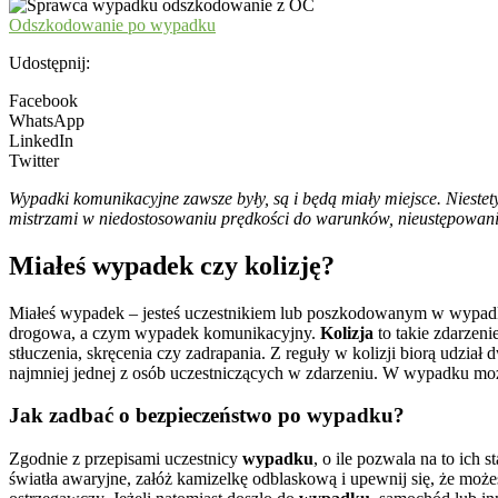
Odszkodowanie po wypadku
Udostępnij:
Facebook
WhatsApp
LinkedIn
Twitter
Wypadki komunikacyjne zawsze były, są i będą miały miejsce. Niestet
mistrzami w niedostosowaniu prędkości do warunków, nieustępowani
Miałeś wypadek czy kolizję?
Miałeś wypadek – jesteś uczestnikiem lub poszkodowanym w wypadku
drogowa, a czym wypadek komunikacyjny.
Kolizja
to takie zdarzeni
stłuczenia, skręcenia czy zadrapania. Z reguły w kolizji biorą udział
najmniej jednej z osób uczestniczących w zdarzeniu. W wypadku moż
Jak zadbać o bezpieczeństwo po wypadku?
Zgodnie z przepisami uczestnicy
wypadku
, o ile pozwala na to ic
światła awaryjne, załóż kamizelkę odblaskową i upewnij się, że możes