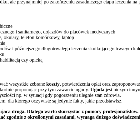
ku, ale przynajmniej po zakończeniu zasadniczego etapu leczenia na pr
chiczne
dycznego i sanitarnego, dojazdów do placówek medycznych
e, okulary, telefon komórkowy, laptop
nia
ów i późniejszego długotrwałego leczenia skutkującego trwałym kal
ku
abilitacją czy opieką
rować wszystkie zebrane
koszty
, potwierdzenia opłat oraz zaproponow
okrotnie proponując przy tym zawarcie ugody.
Ugoda
jest niczym inny
szłości np. w sytuacji gdy pogorszeniu ulegnie stan zdrowia.
em, dla którego oczywiste są jedynie fakty, jakie przedstawisz.
ująca droga. Dlatego warto skorzystać z pomocy profesjonalistów.
gać zgodnie z określonymi zasadami, wymaga dużego doświadczeni