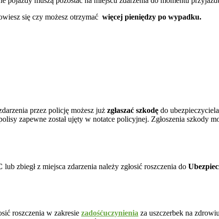
ne pojazdy muszą pozostać na miejscu zdarzenia do momentu przyjazdu 
wiesz się czy możesz otrzymać
więcej pieniędzy po wypadku.
darzenia przez policję możesz już
zgłaszać szkodę
do ubezpieczyciela
olisy zapewne został ujęty w notatce policyjnej. Zgłoszenia szkody 
C
lub zbiegł z miejsca zdarzenia należy zgłosić roszczenia do
Ubezpie
osić roszczenia w zakresie
zadośćuczynienia
za uszczerbek na zdrowiu