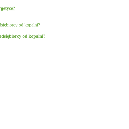
rgetyce?
edsiębiorcy od kopalni?