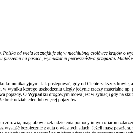
y, Polska od wielu lat znajduje się w niechlubnej czołówce krajów o w
u pieszemu na pasach, wymuszaniu pierwszeństwa przejazdu. Miałeś 
 komunikacyjnym. Jak postępować, gdy od Ciebie zależy zdrowie, a n
e, w wyniku którego uszkodzeniu uległy jedynie rzeczy materialne np. 
 dwa pojazdy. O
Wypadku
drogowym mowa jest w sytuacji gdy na skute
e brać udział jeden lub więcej pojazdów.
h stan zdrowia, mają obowiązek udzielenia pomocy innym ofiarom zdarz
z wysiąść bezpiecznie z auta o własnych siłach. Jeżeli masz pasażera,