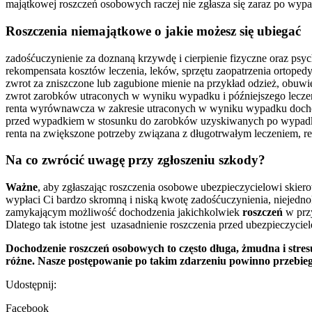
majątkowej roszczeń osobowych raczej nie zgłasza się zaraz po wypad
Roszczenia niemajątkowe o jakie
możesz się ubiegać
zadośćuczynienie za doznaną krzywdę i cierpienie fizyczne oraz psy
rekompensata kosztów leczenia, leków, sprzętu zaopatrzenia ortope
zwrot za zniszczone lub zagubione mienie na przykład odzież, obuwi
zwrot zarobków utraconych w wyniku wypadku i późniejszego lecze
renta wyrównawcza w zakresie utraconych w wyniku wypadku dochod
przed wypadkiem w stosunku do zarobków uzyskiwanych po wypad
renta na zwiększone potrzeby związana z długotrwałym leczeniem, reh
Na co zwrócić uwagę przy zgłoszeniu szkody?
Ważne
, aby zgłaszając roszczenia osobowe ubezpieczycielowi skie
wypłaci Ci bardzo skromną i niską kwotę zadośćuczynienia, niejedn
zamykającym możliwość dochodzenia jakichkolwiek
roszczeń
w przy
Dlatego tak istotne jest uzasadnienie roszczenia przed ubezpieczyciel
Dochodzenie roszczeń osobowych to często długa, żmudna i stres
różne. Nasze postępowanie po takim zdarzeniu powinno przebie
Udostępnij:
Facebook