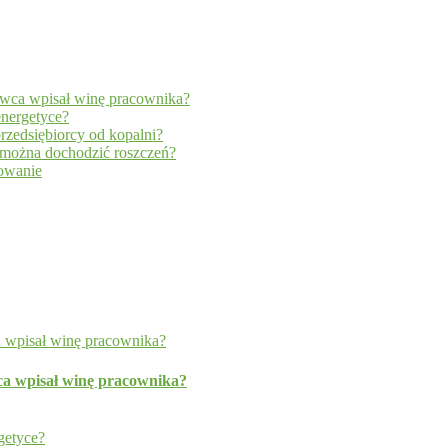
wca wpisał winę pracownika?
energetyce?
rzedsiębiorcy od kopalni?
y można dochodzić roszczeń?
dowanie
a wpisał winę pracownika?