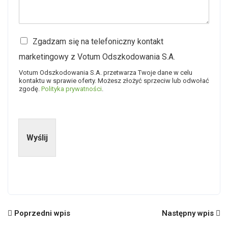
A
Zgadzam się na telefoniczny kontakt
c
marketingowy z Votum Odszkodowania S.A.
c
e
Votum Odszkodowania S.A. przetwarza Twoje dane w celu
p
kontaktu w sprawie oferty. Możesz złożyć sprzeciw lub odwołać
t
zgodę.
Polityka prywatności
.
a
n
c
e
Wyślij
F
i
e
l
d
*
Poprzedni wpis
Następny wpis