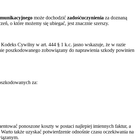
munikacyjnego
może dochodzić
zadośćuczynienia
za doznaną
czeń, o które możemy się ubiegać,
jest znacznie szerszy.
Kodeks Cywilny w art. 444 § 1 k.c. jasno wskazuje, że w razie
danie poszkodowanego zobowiązany do naprawienia szkody powinien
poszkodowanych za:
tować ponoszone koszty w postaci najlepiej imiennych faktur, a
.
Warto także uzyskać potwierdzenie odnośnie czasu oczekiwania na
iązanym.