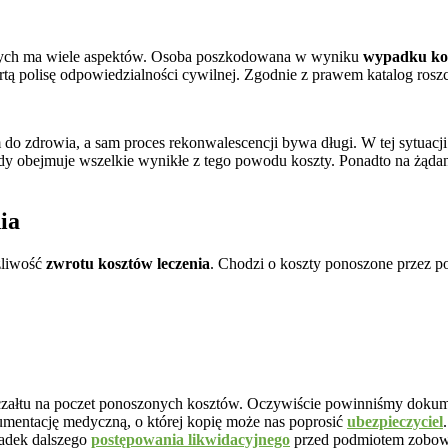
jnych ma wiele aspektów. Osoba poszkodowana w wyniku
wypadku ko
ą polisę odpowiedzialności cywilnej. Zgodnie z prawem katalog rosz
o zdrowia, a sam proces rekonwalescencji bywa długi. W tej sytuacji 
kody obejmuje wszelkie wynikłe z tego powodu koszty. Ponadto na żą
ia
żliwość
zwrotu kosztów leczenia
. Chodzi o koszty ponoszone przez 
załtu na poczet ponoszonych kosztów. Oczywiście powinniśmy dokumen
kumentację medyczną,
o której kopię może nas poprosić
ubezpieczyciel
adek dalszego
postępowania likwidacyjnego
przed podmiotem zobow