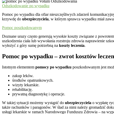
Odszkodowanie po wypadku
Pomoc po wypadku dla ofiar nieszczęśliwych zdarzeń komunikacy
krzywdę do
ubezpieczyciela
, w którym sprawca wypadku miał zawart
Pomoc poszkodowanym
Doznane urazy często generują wysokie koszty związane z powrotem d
uszkodzenia ciała lub wywołania rozstroju zdrowia naprawienie sz
wyłożyć z góry sumę potrzebną na
koszty leczenia
.
Pomoc po wypadku – zwrot kosztów leczen
Istotnym elementem
pomocy po wypadku
poszkodowanym jest mo
zakup leków.
środków opatrunkowych.
wizyty lekarskie.
rehabilitację.
prywatną diagnostykę i operacje.
W takiej sytuacji możemy wystąpić do
ubezpieczyciela
o wypłatę ryc
także rachunków i paragonów. W ślad za nimi należy gromadzić do
usługi lekarskie w ramach Narodowego Funduszu Zdrowia – na wyp