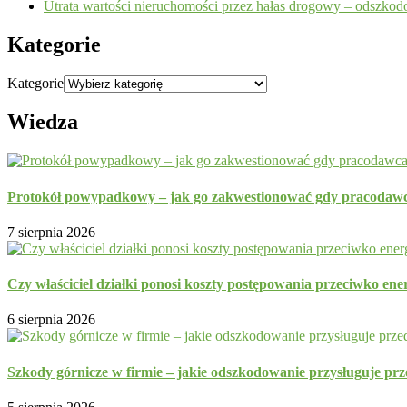
Utrata wartości nieruchomości przez hałas drogowy – odszko
Kategorie
Kategorie
Wiedza
Protokół powypadkowy – jak go zakwestionować gdy pracodawc
7 sierpnia 2026
Czy właściciel działki ponosi koszty postępowania przeciwko ene
6 sierpnia 2026
Szkody górnicze w firmie – jakie odszkodowanie przysługuje prz