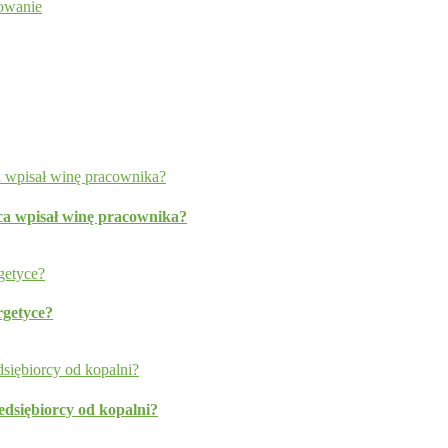
dowanie
a wpisał winę pracownika?
rgetyce?
edsiębiorcy od kopalni?