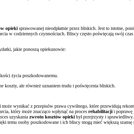
ów opieki
sprawowanej nieodpłatnie przez bliskich. Jest to istotne, po
arcia w codziennych czynnościach. Bliscy często poświęcają swój czas
atki, jakie ponoszą opiekunowie:
jakości życia poszkodowanemu.
e koszty, ale również uznaniem trudu i poświęcenia bliskich.
i
może wynikać z przepisów prawa cywilnego, które przewidują rekompe
rcia, który może znacząco wpłynąć na proces
rehabilitacji
i poprawę 
roces uzyskania
zwrotu kosztów opieki
był przejrzysty i sprawiedliw
ięki temu osoby poszkodowane i ich bliscy mogą mieć większą szansę 