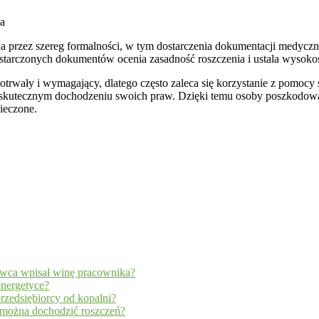
 przez szereg formalności, w tym dostarczenia dokumentacji medycz
starczonych dokumentów ocenia zasadność roszczenia i ustala wysoko
trwały i wymagający, dlatego często zaleca się korzystanie z pomocy s
tecznym dochodzeniu swoich praw. Dzięki temu osoby poszkodowane
ieczone.
wca wpisał winę pracownika?
energetyce?
rzedsiębiorcy od kopalni?
y można dochodzić roszczeń?