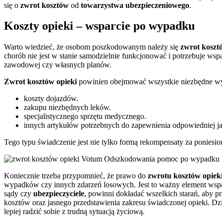
się o
zwrot kosztów
od
towarzystwa ubezpieczeniowego
.
Koszty opieki – wsparcie po wypadku
Warto wiedzieć, że osobom poszkodowanym należy się
zwrot
koszt
chorób nie jest w stanie samodzielnie funkcjonować i potrzebuje wsp
zawodowej czy własnych planów.
Zwrot kosztów opieki
powinien obejmować wszystkie niezbędne wyd
koszty dojazdów.
zakupu niezbędnych leków.
specjalistycznego sprzętu medycznego.
innych artykułów potrzebnych do zapewnienia odpowiedniej 
Tego typu świadczenie jest nie tylko formą rekompensaty za poniesion
Koniecznie trzeba przypomnieć, że prawo do
zwrotu kosztów opiek
wypadków czy innych zdarzeń losowych. Jest to ważny element wspa
sądy czy
ubezpieczyciele
, powinni dokładać wszelkich starań, aby p
kosztów oraz jasnego przedstawienia zakresu świadczonej opieki. Dz
lepiej radzić sobie z trudną sytuacją życiową.