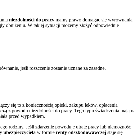
tania
niezdolności do pracy
mamy prawo domagać się wyrównania
gły obniżeniu. W takiej sytuacji możemy złożyć odpowiednie
nanie, jeśli roszczenie zostanie uznane za zasadne.
łączy się to z koniecznością opieki, zakupu leków, opłacenia
czą
z powodu niezdolności do pracy. Tego typu świadczenia mają na
miała przed wypadkiem.
go rodziny. Jeśli zdarzenie powoduje utratę pracy lub niemożność
ny
ubezpieczyciela
w formie
renty odszkodowawczej
staje się