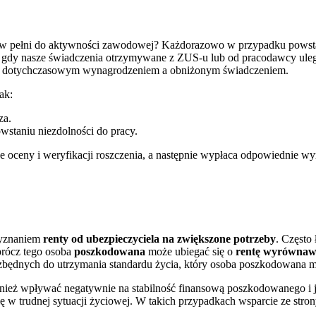
ły w pełni do aktywności zawodowej? Każdorazowo w przypadku pows
tne, gdy nasze świadczenia otrzymywane z ZUS-u lub od pracodawcy ule
y dotychczasowym wynagrodzeniem a obniżonym świadczeniem.
ak:
za.
staniu niezdolności do pracy.
ceny i weryfikacji roszczenia, a następnie wypłaca odpowiednie wyrów
zyznaniem
renty od ubezpieczyciela
na zwiększone potrzeby
. Często 
prócz tego osoba
poszkodowana
może ubiegać się o
rentę wyrównaw
zbędnych do utrzymania standardu życia, który osoba poszkodowana 
wnież wpływać negatywnie na stabilność finansową poszkodowanego i je
ę w trudnej sytuacji życiowej. W takich przypadkach wsparcie ze stro