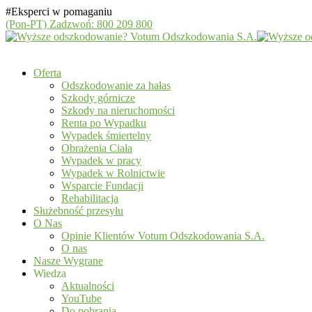
#Eksperci w pomaganiu
(Pon-PT)
Zadzwoń: 800 209 800
Oferta
Odszkodowanie za hałas
Szkody górnicze
Szkody na nieruchomości
Renta po Wypadku
Wypadek śmiertelny
Obrażenia Ciała
Wypadek w pracy
Wypadek w Rolnictwie
Wsparcie Fundacji
Rehabilitacja
Służebność przesyłu
O Nas
Opinie Klientów Votum Odszkodowania S.A.
O nas
Nasze Wygrane
Wiedza
Aktualności
YouTube
Do pobrania