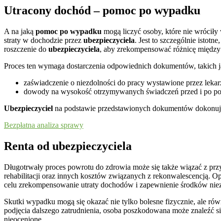
Utracony dochód – pomoc po wypadku
A na jaką
pomoc po wypadku
mogą liczyć osoby, które nie wróci
straty w dochodzie przez
ubezpieczyciela
. Jest to szczególnie isto
roszczenie do
ubezpieczyciela
, aby zrekompensować różnicę międz
Proces ten wymaga dostarczenia odpowiednich dokumentów, takich j
zaświadczenie o niezdolności do pracy wystawione przez lekar
dowody na wysokość otrzymywanych świadczeń przed i po pow
Ubezpieczyciel
na podstawie przedstawionych dokumentów dokonuje o
Bezpłatna analiza sprawy
Renta od ubezpieczyciela
Długotrwały proces powrotu do zdrowia może się także wiązać z pr
rehabilitacji oraz innych kosztów związanych z rekonwalescencją. O
celu zrekompensowanie utraty dochodów i zapewnienie środków nie
Skutki wypadku mogą się okazać nie tylko bolesne fizycznie, ale ró
podjęcia dalszego zatrudnienia, osoba poszkodowana może znaleźć si
nieocenione.