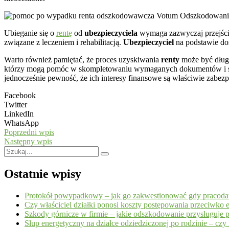
Ubieganie się o
rentę
od
ubezpieczyciela
wymaga zazwyczaj przejścia
związane z leczeniem i rehabilitacją.
Ubezpieczyciel
na podstawie do
Warto również pamiętać, że proces uzyskiwania
renty
może być długo
którzy mogą pomóc w skompletowaniu wymaganych dokumentów i sku
jednocześnie pewność, że ich interesy finansowe są właściwie zabezp
Facebook
Twitter
LinkedIn
WhatsApp
Poprzedni wpis
Następny wpis
Ostatnie wpisy
Protokół powypadkowy – jak go zakwestionować gdy pracoda
Czy właściciel działki ponosi koszty postępowania przeciwko 
Szkody górnicze w firmie – jakie odszkodowanie przysługuje p
Słup energetyczny na działce odziedziczonej po rodzinie – cz