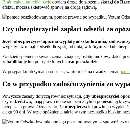
Brak reakcji na reklamację
otwiera drogę do złożenia
skargi do Rze
efektu, możesz skierować sprawę na drogę sądową.
Czy ubezpieczyciel zapłaci odsetki za opóź
Jeżeli
ubezpieczyciel opóźnia wypłatę odszkodowania, zadośćucz
wypłaty już minął. Odsetki liczą się od dnia, w którym zakład ubezp
Za dzień spełnienia świadczenia uznaje się ostatni możliwy dzień 
rehabilitację
lub pokrycie innych
strat po szkodzie.
W przypadku otrzymania odsetek, warto mieć na uwadze temat
podat
Co w przypadku zadośćuczynienia za wypad
Powyższe zasady dotyczą również sytuacji, gdy
ubezpieczyciel opó
czy rodzeństwo, mają prawo do świadczeń z tytułu poniesionej krzyw
przepisach prawa. Oznacza to, że
ubezpieczyciel
powinien wypłacić j
ciągu 90 dni. W razie opóźnienia także w tym przypadku bliskim prz