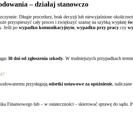
odowania – działaj stanowczo
ezczynnie. Długie procedury, brak decyzji lub niewyjaśnione okolicznoś
że przyspieszyć cały proces i zwiększyć szansę na szybką wypłatę
św
. Jeśli po
wypadku komunikacyjnym
,
wypadku przy pracy
czy
wy
iągu
30 dni
od zgłoszenia szkody
. W trudniejszych przypadkach term
ia?
szkodowanemu przysługują
odsetki ustawowe za opóźnienie
, naliczan
nika Finansowego lub – w ostateczności – skierować sprawę do sądu. 