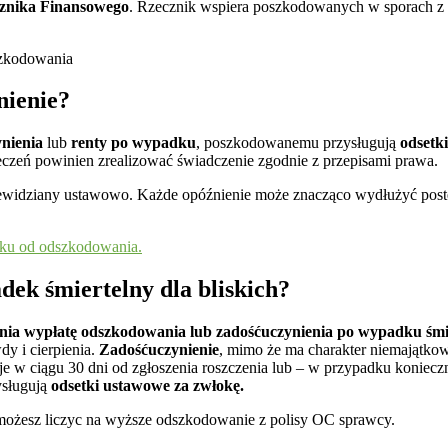
cznika Finansowego
. Rzecznik wspiera poszkodowanych w sporach z z
nienie?
ynienia
lub
renty po wypadku
, poszkodowanemu przysługują
odsetk
ieczeń powinien zrealizować świadczenie zgodnie z przepisami prawa.
przewidziany ustawowo. Każde opóźnienie może znacząco wydłużyć post
ku od odszkodowania.
ek śmiertelny dla bliskich?
źnia wypłatę odszkodowania lub zadośćuczynienia po wypadku śm
dy i cierpienia.
Zadośćuczynienie
, mimo że ma charakter niemajątko
e w ciągu 30 dni od zgłoszenia roszczenia lub – w przypadku koniecz
ysługują
odsetki ustawowe za zwłokę.