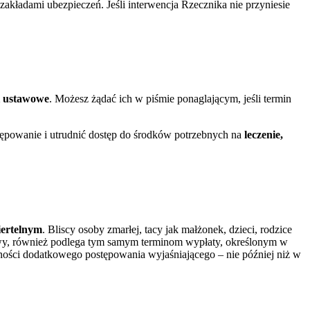
akładami ubezpieczeń. Jeśli interwencja Rzecznika nie przyniesie
i ustawowe
. Możesz żądać ich w piśmie ponaglającym, jeśli termin
ępowanie i utrudnić dostęp do środków potrzebnych na
leczenie,
iertelnym
. Bliscy osoby zmarłej, tacy jak małżonek, dzieci, rodzice
wy, również podlega tym samym terminom wypłaty, określonym w
ności dodatkowego postępowania wyjaśniającego – nie później niż w