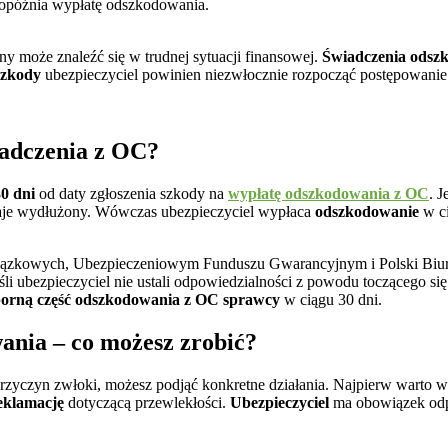
y może znaleźć się w trudnej sytuacji finansowej.
Świadczenia ods
szkody
ubezpieczyciel powinien niezwłocznie rozpocząć postępowanie
iadczenia z OC?
0 dni
od daty zgłoszenia szkody na
wypłatę odszkodowania z OC
. 
staje wydłużony. Wówczas ubezpieczyciel wypłaca
odszkodowanie
w c
bowiązkowych, Ubezpieczeniowym Funduszu Gwarancyjnym i Polski Biu
eśli ubezpieczyciel nie ustali odpowiedzialności z powodu toczącego s
porną część odszkodowania
z OC sprawcy
w ciągu 30 dni.
ania – co możesz zrobić?
 przyczyn zwłoki, możesz podjąć konkretne działania. Najpierw warto
eklamację
dotyczącą przewlekłości.
Ubezpieczyciel
ma obowiązek odp