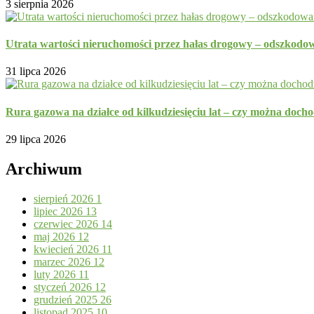
3 sierpnia 2026
Utrata wartości nieruchomości przez hałas drogowy – odszkodo
31 lipca 2026
Rura gazowa na działce od kilkudziesięciu lat – czy można doc
29 lipca 2026
Archiwum
sierpień 2026
1
lipiec 2026
13
czerwiec 2026
14
maj 2026
12
kwiecień 2026
11
marzec 2026
12
luty 2026
11
styczeń 2026
12
grudzień 2025
26
listopad 2025
10