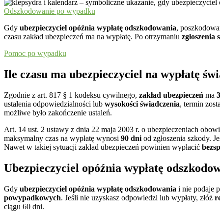
Odszkodowanie po wypadku
Gdy
ubezpieczyciel opóźnia wypłatę odszkodowania
, poszkodowan
czasu zakład ubezpieczeń ma na wypłatę. Po otrzymaniu
zgłoszenia 
Pomoc po wypadku
Ile czasu ma ubezpieczyciel na wypłatę św
Zgodnie z art. 817 § 1 kodeksu cywilnego,
zakład ubezpieczeń
ma
3
ustalenia odpowiedzialności lub
wysokości świadczenia
, termin zo
możliwe było zakończenie ustaleń.
Art. 14 ust. 2 ustawy z dnia 22 maja 2003 r. o ubezpieczeniach o
maksymalny czas na wypłatę wynosi
90 dni
od zgłoszenia szkody. J
Nawet w takiej sytuacji zakład ubezpieczeń powinien wypłacić
bezs
Ubezpieczyciel opóźnia wypłatę odszkodow
Gdy
ubezpieczyciel opóźnia wypłatę odszkodowania
i nie podaje
powypadkowych
. Jeśli nie uzyskasz odpowiedzi lub wypłaty, złóż
r
ciągu 60 dni.