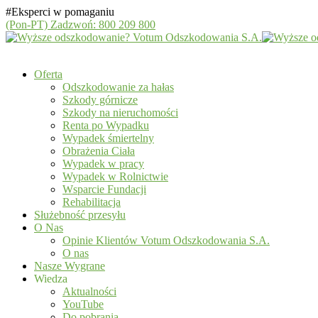
#Eksperci w pomaganiu
(Pon-PT)
Zadzwoń: 800 209 800
Oferta
Odszkodowanie za hałas
Szkody górnicze
Szkody na nieruchomości
Renta po Wypadku
Wypadek śmiertelny
Obrażenia Ciała
Wypadek w pracy
Wypadek w Rolnictwie
Wsparcie Fundacji
Rehabilitacja
Służebność przesyłu
O Nas
Opinie Klientów Votum Odszkodowania S.A.
O nas
Nasze Wygrane
Wiedza
Aktualności
YouTube
Do pobrania