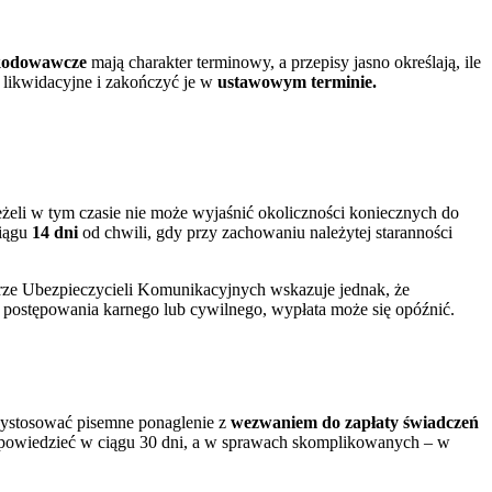
zkodowawcze
mają charakter terminowy, a przepisy jasno określają, ile
 likwidacyjne i zakończyć je w
ustawowym terminie.
Jeżeli w tym czasie nie może wyjaśnić okoliczności koniecznych do
iągu
14 dni
od chwili, gdy przy zachowaniu należytej staranności
rze Ubezpieczycieli Komunikacyjnych wskazuje jednak, że
ię postępowania karnego lub cywilnego, wypłata może się opóźnić.
 wystosować pisemne ponaglenie z
wezwaniem do zapłaty świadczeń
owiedzieć w ciągu 30 dni, a w sprawach skomplikowanych – w