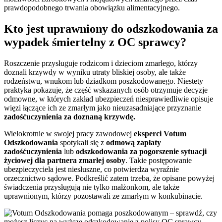
prawdopodobnego trwania obowiązku alimentacyjnego.
Kto jest uprawniony do odszkodowania za
wypadek śmiertelny z OC sprawcy?
Roszczenie przysługuje rodzicom i dzieciom zmarłego, którzy
doznali krzywdy w wyniku utraty bliskiej osoby, ale także
rodzeństwu, wnukom lub dziadkom poszkodowanego. Niestety
praktyka pokazuje, że część wskazanych osób otrzymuje decyzje
odmowne, w których zakład ubezpieczeń niesprawiedliwie opisuje
więzi łączące ich ze zmarłym jako nieuzasadniające przyznanie
zadośćuczynienia za doznaną krzywdę.
Wielokrotnie w swojej pracy zawodowej
eksperci Votum
Odszkodowania
spotykali się z
odmową zapłaty
zadośćuczynienia
lub
odszkodowania za pogorszenie sytuacji
życiowej dla partnera zmarłej osoby
. Takie postępowanie
ubezpieczyciela jest niesłuszne, co potwierdza wyraźnie
orzecznictwo sądowe. Podkreślić zatem trzeba, że opisane powyżej
świadczenia przysługują nie tylko małżonkom, ale także
uprawnionym, którzy pozostawali ze zmarłym w konkubinacie.