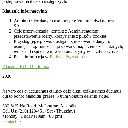
podejmowania działań następczych.
Klauzula informacyjna
Administrator danych osobowych: Votum Odszkodowania
SA.
Cele przetwarzania: kontakt z Administratorem;
przedstawienie oferty, korzystanie z plików cookies.
Przysługujące prawa: dostępu i sprostowania danych,
usunięcia, ograniczenia przetwarzania, przenoszenia danych,
wniesienia sprzeciwu, wycofania zgody w każdym czasie.
Pełna informacja w
Polityce Prywatności
.
Klauzula RODO infolinia
2026
At vero eos et accusamus et iusto odio digni goikussimos ducimus
qui to bonfo blanditiis praese. Ntium voluum deleniti atque.
380 St Kilda Road,
Melbourne, Australia
Call Us: (210) 123-451
(Sat - Thursday)
Monday - Friday
(10am - 05 pm)
Contact us