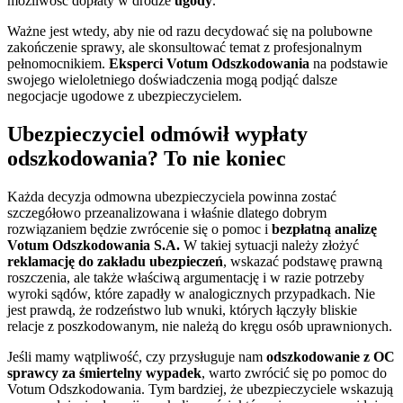
możliwość dopłaty w drodze
ugody
.
Ważne jest wtedy, aby nie od razu decydować się na polubowne
zakończenie sprawy, ale skonsultować temat z profesjonalnym
pełnomocnikiem.
Eksperci Votum Odszkodowania
na podstawie
swojego wieloletniego doświadczenia mogą podjąć dalsze
negocjacje ugodowe z ubezpieczycielem.
Ubezpieczyciel odmówił wypłaty
odszkodowania? To nie koniec
Każda decyzja odmowna ubezpieczyciela powinna zostać
szczegółowo przeanalizowana i właśnie dlatego dobrym
rozwiązaniem będzie zwrócenie się o pomoc i
bezpłatną analizę
Votum Odszkodowania S.A.
W takiej sytuacji należy złożyć
reklamację do zakładu ubezpieczeń
, wskazać podstawę prawną
roszczenia, ale także właściwą argumentację i w razie potrzeby
wyroki sądów, które zapadły w analogicznych przypadkach. Nie
jest prawdą, że rodzeństwo lub wnuki, których łączyły bliskie
relacje z poszkodowanym, nie należą do kręgu osób uprawnionych.
Jeśli mamy wątpliwość, czy przysługuje nam
odszkodowanie z OC
sprawcy za śmiertelny wypadek
, warto zwrócić się po pomoc do
Votum Odszkodowania. Tym bardziej, że ubezpieczyciele wskazują