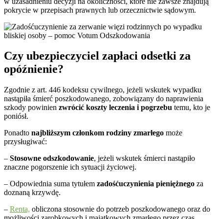
w uzasadnieniu decyzji na okoliczności, które nie zawsze znajdują
pokrycie w przepisach prawnych lub orzecznictwie sądowym.
Czy ubezpieczyciel zapłaci odsetki za
opóźnienie?
Zgodnie z art. 446 kodeksu cywilnego, jeżeli wskutek wypadku
nastąpiła śmierć poszkodowanego, zobowiązany do naprawienia
szkody powinien
zwrócić koszty leczenia i pogrzebu
temu, kto je
poniósł.
Ponadto
najbliższym członkom rodziny zmarłego
może
przysługiwać:
–
Stosowne odszkodowanie
, jeżeli wskutek śmierci nastąpiło
znaczne pogorszenie ich sytuacji życiowej.
– Odpowiednia suma tytułem
zadośćuczynienia pieniężnego
za
doznaną krzywdę.
–
Renta,
obliczona stosownie do potrzeb poszkodowanego oraz do
możliwości zarobkowych i majątkowych zmarłego przez czas