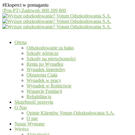
#Eksperci w pomaganiu
(Pon-PT)
Zadzwoń: 800 209 800
Oferta
Odszkodowanie za hałas
Szkody górnicze
Szkody na nieruchomości
Renta po Wypadku
Wypadek śmiertelny
Obrażenia Ciała
Wypadek w pracy
Wypadek w Rolnictwie
Wsparcie Fundacji
Rehabilitacja
Służebność przesyłu
O Nas
Opinie Klientów Votum Odszkodowania S.A.
O nas
Nasze Wygrane
Wiedza
Aktualności