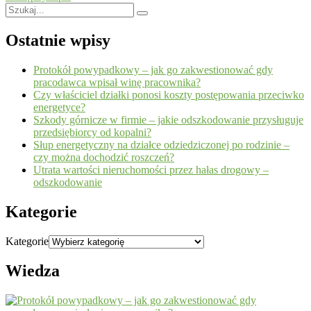
Ostatnie wpisy
Protokół powypadkowy – jak go zakwestionować gdy
pracodawca wpisał winę pracownika?
Czy właściciel działki ponosi koszty postępowania przeciwko
energetyce?
Szkody górnicze w firmie – jakie odszkodowanie przysługuje
przedsiębiorcy od kopalni?
Słup energetyczny na działce odziedziczonej po rodzinie –
czy można dochodzić roszczeń?
Utrata wartości nieruchomości przez hałas drogowy –
odszkodowanie
Kategorie
Kategorie
Wiedza