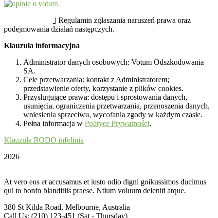
SYGNALIŚCI
| Regulamin zgłaszania naruszeń prawa oraz
podejmowania działań następczych.
Klauzula informacyjna
Administrator danych osobowych: Votum Odszkodowania
SA.
Cele przetwarzania: kontakt z Administratorem;
przedstawienie oferty, korzystanie z plików cookies.
Przysługujące prawa: dostępu i sprostowania danych,
usunięcia, ograniczenia przetwarzania, przenoszenia danych,
wniesienia sprzeciwu, wycofania zgody w każdym czasie.
Pełna informacja w
Polityce Prywatności
.
Klauzula RODO infolinia
2026
At vero eos et accusamus et iusto odio digni goikussimos ducimus
qui to bonfo blanditiis praese. Ntium voluum deleniti atque.
380 St Kilda Road,
Melbourne, Australia
Call Us: (210) 123-451
(Sat - Thursday)