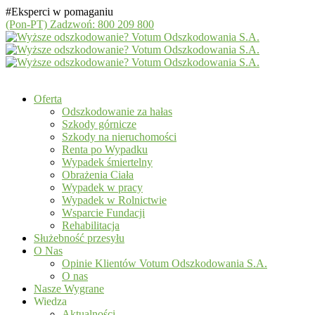
#Eksperci w pomaganiu
(Pon-PT)
Zadzwoń: 800 209 800
Oferta
Odszkodowanie za hałas
Szkody górnicze
Szkody na nieruchomości
Renta po Wypadku
Wypadek śmiertelny
Obrażenia Ciała
Wypadek w pracy
Wypadek w Rolnictwie
Wsparcie Fundacji
Rehabilitacja
Służebność przesyłu
O Nas
Opinie Klientów Votum Odszkodowania S.A.
O nas
Nasze Wygrane
Wiedza
Aktualności