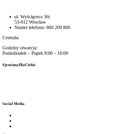
Opinie
ul. Wyścigowa 56i
Klientów
53-012 Wrocław
Numer telefonu: 800 209 800
Centrala:
Godziny otwarcia:
Poniedziałek – Piątek 8:00 – 16:00
#jesteśmyDlaCiebie
Polityka Prywatności
Dane osobowe
Social Media