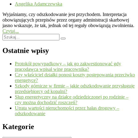
Angelika Adamczewska
Wyjaśniamy, czy odszkodowanie jest przychodem. Interpretacja
obowiązujących przepisów przez organy administracji skarbowej
jasno wskazuje, że tak, jednak od tej reguły obowiązują zwolnienia.
Czytaj...
Ostatnie wpisy
Protokół powypadkowy – jak go zakwestionować gdy
pracodawca wpisał winę pracownika?
Czy właściciel działki ponosi koszty postępowania przeciwko
energetyce?
Szkody górnicze w firmie – jakie odszkodowanie przysługuje
przedsiębiorcy od kopalni?
Słup energetyczny na działce odziedziczonej po rodzinie –
czy można dochodzić roszczeń?
Utrata wartości nieruchomości przez hałas drogowy –
odszkodowanie
Kategorie