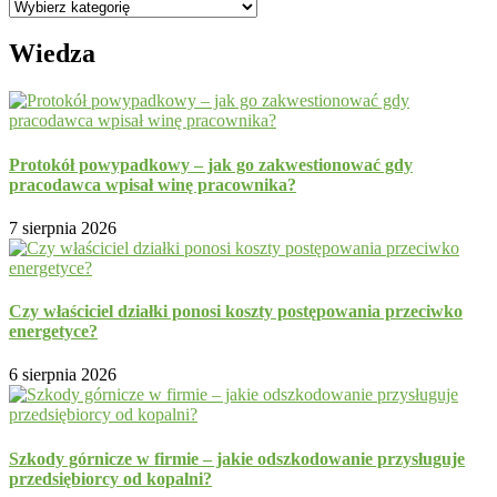
Kategorie
Wiedza
Protokół powypadkowy – jak go zakwestionować gdy
pracodawca wpisał winę pracownika?
7 sierpnia 2026
Czy właściciel działki ponosi koszty postępowania przeciwko
energetyce?
6 sierpnia 2026
Szkody górnicze w firmie – jakie odszkodowanie przysługuje
przedsiębiorcy od kopalni?