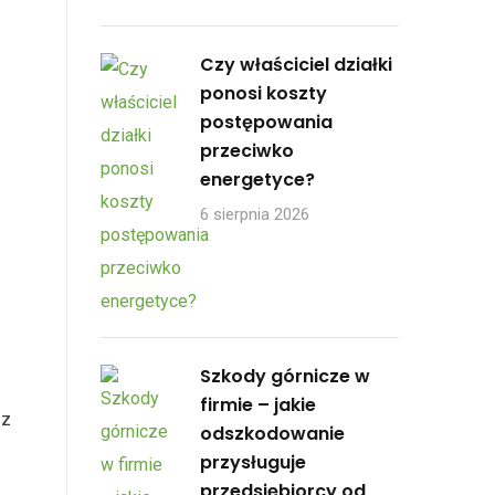
Czy właściciel działki
ponosi koszty
postępowania
przeciwko
energetyce?
6 sierpnia 2026
Szkody górnicze w
firmie – jakie
 z
odszkodowanie
przysługuje
przedsiębiorcy od