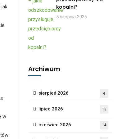
kopalni?
 jak
5 sierpnia 2026
cie
Archiwum
sierpień 2026
4
że
lipiec 2026
13
ę
w
czerwiec 2026
14
rtów