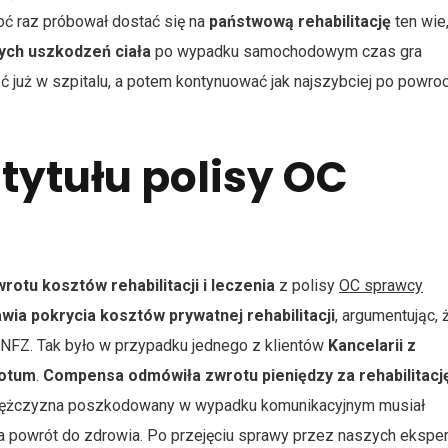
hoć raz próbował dostać się na
państwową rehabilitację
ten wie,
ch uszkodzeń ciała
po wypadku samochodowym czas gra
jąć już w szpitalu, a potem kontynuować jak najszybciej po powro
 tytułu polisy OC
rotu kosztów rehabilitacji i leczenia
z polisy
OC sprawcy
ia pokrycia kosztów prywatnej rehabilitacji
, argumentując, 
NFZ. Tak było w przypadku jednego z klientów
Kancelarii z
Votum
.
Compensa odmówiła zwrotu pieniędzy za rehabilitacj
Mężczyzna poszkodowany w wypadku komunikacyjnym musiał
 na powrót do zdrowia. Po przejęciu sprawy przez naszych ekspe