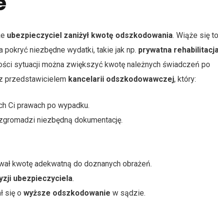
e
 że
ubezpieczyciel zaniżył kwotę odszkodowania
. Wiąże się t
 pokryć niezbędne wydatki, takie jak np.
prywatna rehabilitacj
zości sytuacji można zwiększyć kwotę należnych świadczeń po
e z przedstawicielem
kancelarii odszkodowawczej
, który:
ych Ci prawach po wypadku.
zgromadzi niezbędną dokumentację.
ował kwotę adekwatną do doznanych obrażeń.
yzji ubezpieczyciela
.
ł się o
wyższe odszkodowanie
w sądzie.