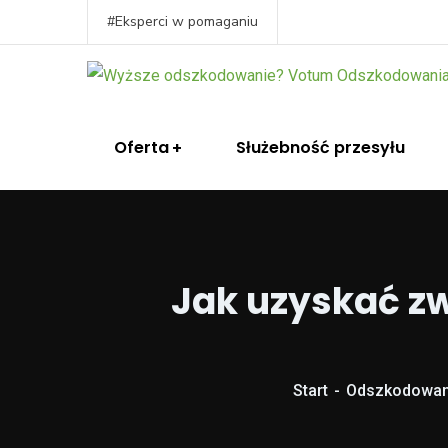
#Eksperci w pomaganiu
Oferta
Służebność przesyłu
Jak uzyskać zwr
Start
Odszkodowan