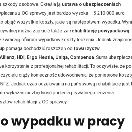
a szkody osobowe. Określa ją
ustawa o ubezpieczeniach
płacana z OC sprawcy jest bardzo wysoka – 5 210 000 euro.
o objąć wszystkie koszty, jakie są następstwem wypadku. Wyn
 cywilnej można zapłacić także za
rehabilitację powypadkową
.
nie zwracają ofiarom wypadków koszty leczenia. Jednak znajomo
oup
pomaga dochodzić roszczeń od
towarzystw
Allianz, HDI, Ergo Hestia, Uniqa, Compensa
. Suma ubezpiecz
orzystanie z profesjonalnej rehabilitacji. To oczywiste, że po
eczycielu ciąży konieczność udowodnienia, że poniesione koszt
 NFZ. Jednak czas oczekiwania na państwową rehabilitację jest 
udno wykazać niezbędność podjęcia prywatnego leczenia.
 po wypadku w pracy