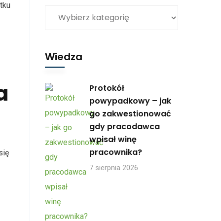
tku
Wiedza
a
Protokół
powypadkowy – jak
go zakwestionować
gdy pracodawca
wpisał winę
pracownika?
się
7 sierpnia 2026