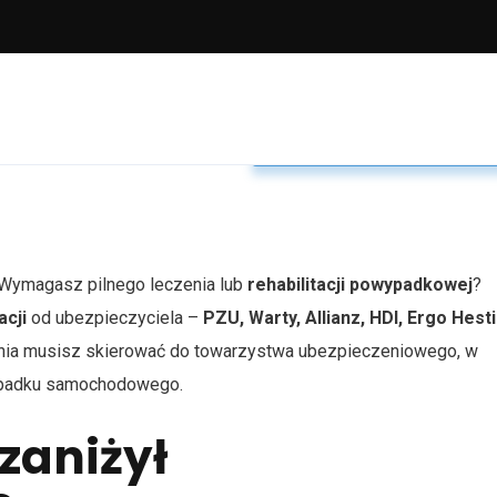
Odszkodowanie po wypadk
 Wymagasz pilnego leczenia lub
rehabilitacji powypadkowej
?
acji
od ubezpieczyciela –
PZU, Warty, Allianz, HDI, Ergo Hesti
enia musisz skierować do towarzystwa ubezpieczeniowego, w
ypadku samochodowego.
zaniżył