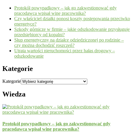
Protokół powypadkowy – jak go zakwestionować gdy
pracodawca wpisał winę pracownika?
Czy właściciel działki ponosi koszty postępowania przeciwko
energetyce?
Szkody górnicze w firmie – jakie odszkodowanie przysługuje
przedsiębiorcy od kopalni?
Słup energetyczny na działce odziedziczonej po rodzinie –
czy można dochodzić roszczeń?
Utrata wartości nieruchomości przez hałas drogowy –
odszkodowanie
Kategorie
Kategorie
Wiedza
Protokół powypadkowy – jak go zakwestionować gdy
pracodawca wpisał winę pracownika?