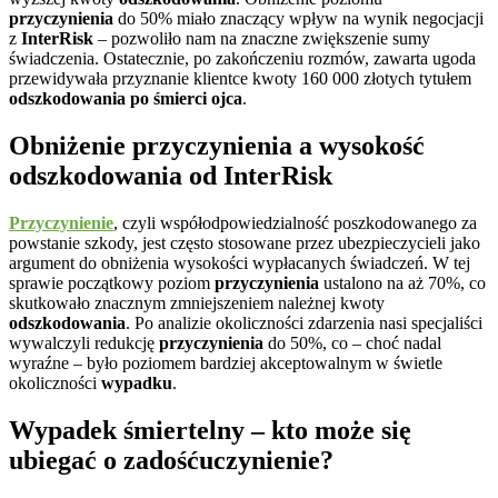
przyczynienia
do 50% miało znaczący wpływ na wynik negocjacji
z
InterRisk
– pozwoliło nam na znaczne zwiększenie sumy
świadczenia. Ostatecznie, po zakończeniu rozmów, zawarta ugoda
przewidywała przyznanie klientce kwoty 160 000 złotych tytułem
odszkodowania po śmierci ojca
.
Obniżenie przyczynienia a wysokość
odszkodowania od InterRisk
Przyczynienie
, czyli współodpowiedzialność poszkodowanego za
powstanie szkody, jest często stosowane przez ubezpieczycieli jako
argument do obniżenia wysokości wypłacanych świadczeń. W tej
sprawie początkowy poziom
przyczynienia
ustalono na aż 70%, co
skutkowało znacznym zmniejszeniem należnej kwoty
odszkodowania
. Po analizie okoliczności zdarzenia nasi specjaliści
wywalczyli redukcję
przyczynienia
do 50%, co – choć nadal
wyraźne – było poziomem bardziej akceptowalnym w świetle
okoliczności
wypadku
.
Wypadek śmiertelny – kto może się
ubiegać o zadośćuczynienie?