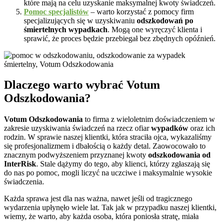
które mają na celu uzyskanie maksymalnej kwoty świadczeń.
Pomoc specjalistów
– warto korzystać z pomocy firm
specjalizujących się w uzyskiwaniu
odszkodowań po
śmiertelnych wypadkach
. Mogą one wyręczyć klienta i
sprawić, że proces będzie przebiegał bez zbędnych opóźnień.
Dlaczego warto wybrać Votum
Odszkodowania?
Votum Odszkodowania
to firma z wieloletnim doświadczeniem w
zakresie uzyskiwania świadczeń na rzecz ofiar
wypadków
oraz ich
rodzin. W sprawie naszej klientki, która straciła ojca, wykazaliśmy
się profesjonalizmem i dbałością o każdy detal. Zaowocowało to
znacznym podwyższeniem przyznanej kwoty
odszkodowania od
InterRisk
. Stale dążymy do tego, aby klienci, którzy zgłaszają się
do nas po pomoc, mogli liczyć na uczciwe i maksymalnie wysokie
świadczenia.
Każda sprawa jest dla nas ważna, nawet jeśli od tragicznego
wydarzenia upłynęło wiele lat. Tak jak w przypadku naszej klientki,
wiemy, że warto, aby każda osoba, która poniosła stratę, miała