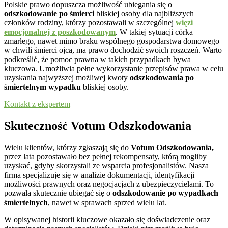
Polskie prawo dopuszcza możliwość ubiegania się o
odszkodowanie po śmierci
bliskiej osoby dla najbliższych
członków rodziny, którzy pozostawali w szczególnej
więzi
emocjonalnej z poszkodowanym
. W takiej sytuacji córka
zmarłego, nawet mimo braku wspólnego gospodarstwa domowego
w chwili śmierci ojca, ma prawo dochodzić swoich roszczeń. Warto
podkreślić, że pomoc prawna w takich przypadkach bywa
kluczowa. Umożliwia pełne wykorzystanie przepisów prawa w celu
uzyskania najwyższej możliwej kwoty
odszkodowania po
śmiertelnym wypadku
bliskiej osoby.
Kontakt z ekspertem
Skuteczność Votum Odszkodowania
Wielu klientów, którzy zgłaszają się do
Votum Odszkodowania,
przez lata pozostawało bez pełnej rekompensaty, którą mogliby
uzyskać, gdyby skorzystali ze wsparcia profesjonalistów. Nasza
firma specjalizuje się w analizie dokumentacji, identyfikacji
możliwości prawnych oraz negocjacjach z ubezpieczycielami. To
pozwala skutecznie ubiegać się o
odszkodowanie po wypadkach
śmiertelnych
, nawet w sprawach sprzed wielu lat.
W opisywanej historii kluczowe okazało się doświadczenie oraz