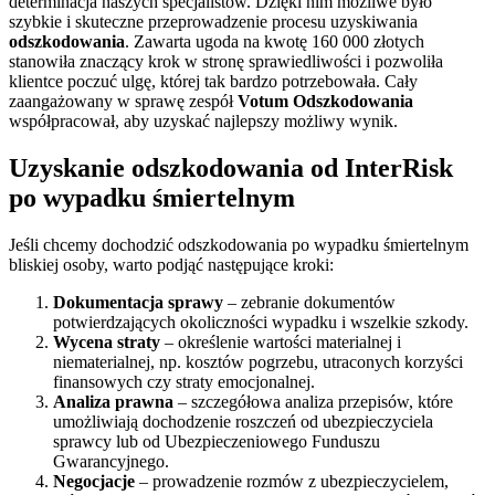
determinacja naszych specjalistów. Dzięki nim możliwe było
szybkie i skuteczne przeprowadzenie procesu uzyskiwania
odszkodowania
. Zawarta ugoda na kwotę 160 000 złotych
stanowiła znaczący krok w stronę sprawiedliwości i pozwoliła
klientce poczuć ulgę, której tak bardzo potrzebowała. Cały
zaangażowany w sprawę zespół
Votum Odszkodowania
współpracował, aby uzyskać najlepszy możliwy wynik.
Uzyskanie odszkodowania od InterRisk
po wypadku śmiertelnym
Jeśli chcemy dochodzić odszkodowania po wypadku śmiertelnym
bliskiej osoby, warto podjąć następujące kroki:
Dokumentacja sprawy
– zebranie dokumentów
potwierdzających okoliczności wypadku i wszelkie szkody.
Wycena straty
– określenie wartości materialnej i
niematerialnej, np. kosztów pogrzebu, utraconych korzyści
finansowych czy straty emocjonalnej.
Analiza prawna
– szczegółowa analiza przepisów, które
umożliwiają dochodzenie roszczeń od ubezpieczyciela
sprawcy lub od Ubezpieczeniowego Funduszu
Gwarancyjnego.
Negocjacje
– prowadzenie rozmów z ubezpieczycielem,