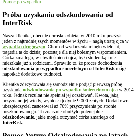
Pomoc po wypadku
Próba uzyskania odszkodowania od
InterRisk
Nasza klientka, obecnie dorosła kobieta, w 2010 roku przeżyła
jeden z najtrudniejszych momentów w życiu – nagłą utratę ojca w
wypadku drogowym
. Choć od wydarzenia minęło wiele lat,
tragedia ta do dzisiaj pozostaje dla niej bolesnym wspomnieniem.
Córka zmarłego, w chwili śmierci ojca, była studentką i nie
mieszkała już z rodzicami. Sprawiło to, że proces dochodzenia
odszkodowania po wypadku śmiertelnym
od
InterRisk
mógł
napotkać dodatkowe trudności.
Klientka zdecydowała się samodzielnie podjąć pierwszą próbę
uzyskania
odszkodowania po wypadku śmiertelnym ojca
w 2014
roku. Jednak rezultat nie spełniał jej oczekiwań. Kwota, jaką
przyznano jej wtedy, wyniosła jedynie 9 000 złotych. Dodatkowo
ubezpieczyciel zastosował aż 70% przyczynienia po stronie
poszkodowanego. To znacznie obniżyło potencjalne
odszkodowanie
, jakie mogła otrzymać córka zmarłego od
InterRisk
.
Pomoc Votum Odszkodowania po latach