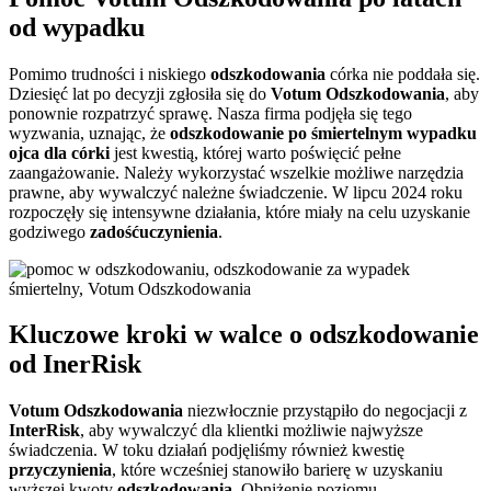
od wypadku
Pomimo trudności i niskiego
odszkodowania
córka nie poddała się.
Dziesięć lat po decyzji zgłosiła się do
Votum Odszkodowania
, aby
ponownie rozpatrzyć sprawę. Nasza firma podjęła się tego
wyzwania, uznając, że
odszkodowanie po śmiertelnym wypadku
ojca dla córki
jest kwestią, której warto poświęcić pełne
zaangażowanie. Należy wykorzystać wszelkie możliwe narzędzia
prawne, aby wywalczyć należne świadczenie. W lipcu 2024 roku
rozpoczęły się intensywne działania, które miały na celu uzyskanie
godziwego
zadośćuczynienia
.
Kluczowe kroki w walce o odszkodowanie
od InerRisk
Votum Odszkodowania
niezwłocznie przystąpiło do negocjacji z
InterRisk
, aby wywalczyć dla klientki możliwie najwyższe
świadczenia. W toku działań podjęliśmy również kwestię
przyczynienia
, które wcześniej stanowiło barierę w uzyskaniu
wyższej kwoty
odszkodowania
. Obniżenie poziomu