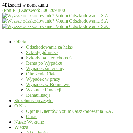
#Eksperci w pomaganiu
(Pon-PT)
Zadzwoń: 800 209 800
Oferta
Odszkodowanie za hałas
Szkody górnicze
Szkody na nieruchomości
Renta po Wypadku
Wypadek śmiertelny
Obrażenia Ciała
Wypadek w pracy
Wypadek w Rolnictwie
Wsparcie Fundacji
Rehabilitacja
Służebność przesyłu
O Nas
Opinie Klientów Votum Odszkodowania S.A.
O nas
Nasze Wygrane
Wiedza
Aktualności