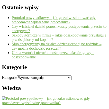
Ostatnie wpisy
Protokół powypadkowy – jak go zakwestionować gdy
pracodawca wpisał winę pracownika?
Czy właściciel działki ponosi koszty postępowania przeciwko
energetyce?
Szkody górnicze w firmie – jakie odszkodowanie przysługuje
przedsiębiorcy od kopalni?
Słup energetyczny na działce odziedziczonej po rodzinie –
czy można dochodzić roszczeń?
Utrata wartości nieruchomości przez hałas drogowy –
odszkodowanie
Kategorie
Kategorie
Wiedza