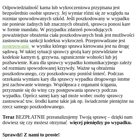
Odpowiedzialność karna lub wykroczeniowa przypisana jest
bezpośrednio osobie sprawcy. Jej wymiar różni się ze względu na
rozmiar spowodowanych szkód. Jeśli poszkodowany w wypadku
nie poniesie żadnych lub znacznych obrażeń, sprawca ponosi kare
w formie mandatu. W przypadku zdarzeń powodujących
poważniejsze obrażenia ciała poszkodowanych brak jest możliwości
zastosowania sankcji kodeksu wykroczeń. Przeprowadzane jest
postępowanie
w wyniku którego sprawa kierowana jest na drogę
sądową. W takiej sytuacji sprawcy grożą kary przewidziane w
kodeksie karnym tj. grzywna, ograniczenie wolności lub jej
pozbawienie. Kara dla sprawcy wypadku komunikacyjnego zależy
od rozmiaru spowodowanej krzywdy. Ważne są obrażenia
poszkodowanego, czy poszkodowany poniósł śmierć. Podczas
orzekania wymiaru kary dla sprawcy wypadku drogowego istotne
jest zachowanie winnego. Współpraca z organami ścigania,
przyznanie się do winy czy postępowania sprawcy podczas
wypadku. Oprócz samej kary sąd może wobec osoby sprawcy
zastosować tzw. środki karne takie jak np. świadczenie pieniężne na
rzecz samego poszkodowanego.
Teraz
BEZPŁATNIE przeanalizujemy Twoją sprawę – dzięki nam
dowiesz się czy możesz otrzymać
więcej pieniędzy po wypadku.
Sprawdź!
Z nami to proste!