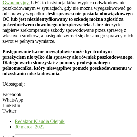
G
warancyjny.
UFG to instytucja która wypłaca odszkodowanie
poszkodowanym w sytuacjach, gdy nie można wyegzekwować go
od sprawcy wypadku.
Jeśli sprawca nie posiada obowiązkowego
OC lub jest niezidentyfikowany to szkodę można zgłosić za
pośrednictwem dowolnego ubezpieczyciela.
Ubezpieczyciel
najpierw zrekompensuje szkody spowodowane przez sprawcę z
własnych środków, a następnie zwróci się do samego sprawcy o ich
zwrot w pełnym wymiarze.
Postępowanie karne niewątpliwie może być trudnym
przeżyciem nie tylko dla sprawcy ale również poszkodowanego.
Dlatego warto skorzystać z pomocy profesjonalnego
pełnomocnika, który niewątpliwe pomoże poszkodowanemu w
odzyskaniu odszkodowania.
Udostępnij:
Facebook
WhatsApp
LinkedIn
Twitter
Redaktor
Klaudia Olejnik
30 marca, 2022