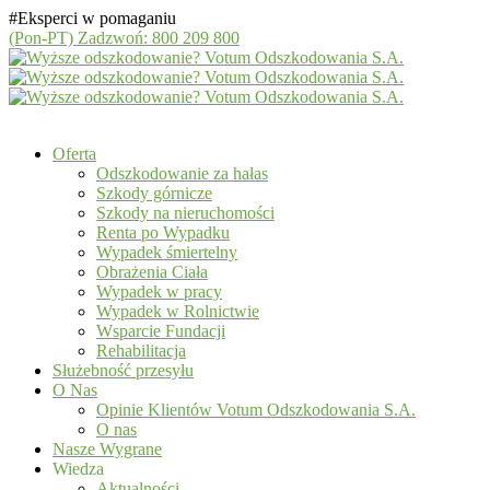
#Eksperci w pomaganiu
(Pon-PT)
Zadzwoń: 800 209 800
Oferta
Odszkodowanie za hałas
Szkody górnicze
Szkody na nieruchomości
Renta po Wypadku
Wypadek śmiertelny
Obrażenia Ciała
Wypadek w pracy
Wypadek w Rolnictwie
Wsparcie Fundacji
Rehabilitacja
Służebność przesyłu
O Nas
Opinie Klientów Votum Odszkodowania S.A.
O nas
Nasze Wygrane
Wiedza
Aktualności