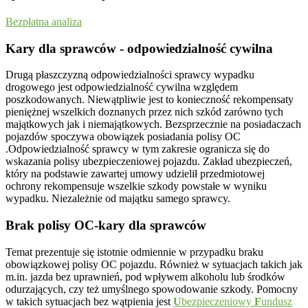
Bezpłatna analiza
Kary dla sprawców - odpowiedzialność cywilna
Drugą płaszczyzną odpowiedzialności sprawcy wypadku
drogowego jest odpowiedzialność cywilna względem
poszkodowanych. Niewątpliwie jest to konieczność rekompensaty
pieniężnej wszelkich doznanych przez nich szkód zarówno tych
majątkowych jak i niemajątkowych. Bezsprzecznie na posiadaczach
pojazdów spoczywa obowiązek posiadania polisy OC
.Odpowiedzialność sprawcy w tym zakresie ogranicza się do
wskazania polisy ubezpieczeniowej pojazdu. Zakład ubezpieczeń,
który na podstawie zawartej umowy udzielił przedmiotowej
ochrony rekompensuje wszelkie szkody powstałe w wyniku
wypadku. Niezależnie od majątku samego sprawcy.
Brak polisy OC-kary dla sprawców
Temat prezentuje się istotnie odmiennie w przypadku braku
obowiązkowej polisy OC pojazdu. Również w sytuacjach takich jak
m.in. jazda bez uprawnień, pod wpływem alkoholu lub środków
odurzających, czy też umyślnego spowodowanie szkody. Pomocny
w takich sytuacjach bez wątpienia jest
U
bezpieczeniowy
F
undusz