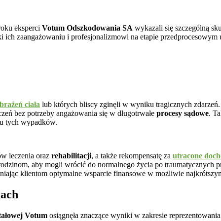
oku eksperci
Votum Odszkodowania SA
wykazali się szczególną sk
ki ich zaangażowaniu i profesjonalizmowi na etapie przedprocesowym 
brażeń ciała
lub których bliscy zginęli w wyniku tragicznych zdarzeń
czeń bez potrzeby angażowania się w długotrwałe
procesy sądowe
. T
ku tych wypadków.
ów leczenia oraz
rehabilitacji
, a także rekompensatę za
utracone doc
rodzinom, aby mogli wrócić do normalnego życia po traumatycznych prz
iając klientom optymalne wsparcie finansowe w możliwie najkrótszym
kach
tałowej Votum
osiągnęła znaczące wyniki w zakresie reprezentowani