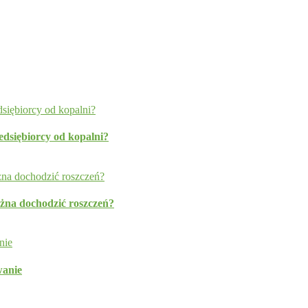
edsiębiorcy od kopalni?
ożna dochodzić roszczeń?
wanie