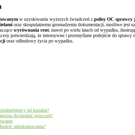
u
odowanym
w uzyskiwaniu wyższych świadczeń z
polisy OC sprawcy
p
ielami
oraz skrupulatnemu gromadzeniu dokumentacji, możliwe jest u
aczące
wyrównania rent
, nawet po wielu latach od wypadku, ilustruj
ukcesy potwierdzają, że intensywne i przemyślane podejście do spraw
cji
oraz odbudowy życia po wypadku.
rzedsiębiorcy od kopalni?
y można dochodzić roszczeń?
dowanie
ochodzić odszkodowania?