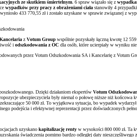
cyjnych ze skutkiem śmiertelnym
. 6 spraw wiązało się z
wypadkam
ące
wypadków przy pracy z obrażeniami ciała
stanowiły 4 przypadk
wyniosło 433 770,55 zł i zostało uzyskane w sprawie związanej z wy
Kancelaria
z
Votum Group
wspólnie pozyskały łączną kwotę 12 559 
liwość i
odszkodowania z OC
dla osób, które ucierpiały w wyniku ni
dowanych przez Votum Odszkodowania SA i Kancelarię z Votum Group w
a poszkodowanego. Dzięki działaniom ekspertów
Votum Odszkodowan
ropozycje ubezpieczyciela były niemal o połowę niższe niż końcowa 
kraczające 50 000 zł. To wyjątkowa sytuacja, bo wypadek wydarzył się
alnego podejścia i efektywnej reprezentacji przez doświadczonych peł
ocjacjach uzyskano
kapitalizację renty
w wysokości 800 000 zł. Ta k
zyskania świadczenia pomimo bardzo odległej daty nieszczęśliwego z