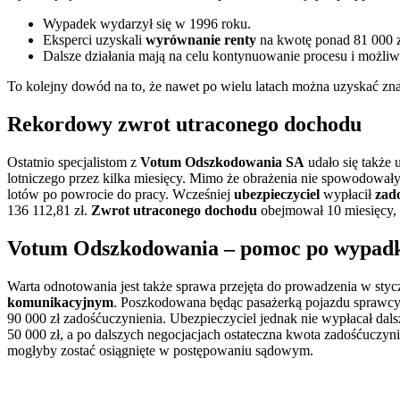
Wypadek wydarzył się w 1996 roku.
Eksperci uzyskali
wyrównanie renty
na kwotę ponad 81 000 z
Dalsze działania mają na celu kontynuowanie procesu i możliw
To kolejny dowód na to, że nawet po wielu latach można uzyskać z
Rekordowy zwrot utraconego dochodu
Ostatnio specjalistom z
Votum Odszkodowania SA
udało się także
lotniczego przez kilka miesięcy. Mimo że obrażenia nie spowodowa
lotów po powrocie do pracy. Wcześniej
ubezpieczyciel
wypłacił
zad
136 112,81 zł.
Zwrot utraconego dochodu
obejmował 10 miesięcy, 
Votum Odszkodowania – pomoc po wypad
Warta odnotowania jest także sprawa przejęta do prowadzenia w sty
komunikacyjnym
. Poszkodowana będąc pasażerką pojazdu sprawcy, u
90 000 zł zadośćuczynienia. Ubezpieczyciel jednak nie wypłacał da
50 000 zł, a po dalszych negocjacjach ostateczna kwota zadośćuczyn
mogłyby zostać osiągnięte w postępowaniu sądowym.