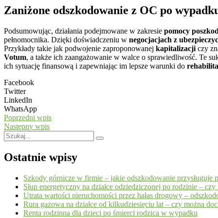
Zaniżone odszkodowanie z OC po wypadk
Podsumowując, działania podejmowane w zakresie
pomocy poszk
pełnomocnika. Dzięki doświadczeniu w
negocjacjach z ubezpieczyc
Przykłady takie jak podwojenie zaproponowanej
kapitalizacji
czy zn
Votum
, a także ich zaangażowanie w walce o sprawiedliwość. Te s
ich sytuację finansową i zapewniając im lepsze warunki do
rehabilita
Facebook
Twitter
LinkedIn
WhatsApp
Poprzedni wpis
Następny wpis
Ostatnie wpisy
Szkody górnicze w firmie – jakie odszkodowanie przysługuje p
Słup energetyczny na działce odziedziczonej po rodzinie – cz
Utrata wartości nieruchomości przez hałas drogowy – odszko
Rura gazowa na działce od kilkudziesięciu lat – czy można d
Renta rodzinna dla dzieci po śmierci rodzica w wypadku