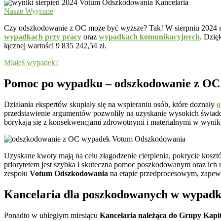
Nasze Wygrane
Czy odszkodowanie z OC może być wyższe? Tak! W sierpniu 2024 r
wypadkach przy pracy
oraz
wypadkach komunikacyjnych
. Dzię
łącznej wartości 9 835 242,54 zł.
Miałeś wypadek?
Pomoc po wypadku – odszkodowanie z OC
Działania ekspertów skupiały się na wspieraniu osób, które doznały
o
przedstawienie argumentów pozwoliły na uzyskanie wysokich świad
borykają się z konsekwencjami zdrowotnymi i materialnymi w wyni
Uzyskane kwoty mają na celu złagodzenie cierpienia, pokrycie koszt
priorytetem jest szybka i skuteczna pomoc poszkodowanym oraz ich 
zespołu
Votum Odszkodowania
na etapie przedprocesowym, zapewn
Kancelaria dla poszkodowanych w wypad
Ponadto w ubiegłym miesiącu
Kancelaria należąca do Grupy Kapi