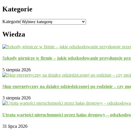
Kategorie
Kategorie
Wiedza
Szkody górnicze w firmie – jakie odszkodowanie przysługuje prz
5 sierpnia 2026
Słup energetyczny na działce odziedziczonej po rodzinie – czy m
3 sierpnia 2026
Utrata wartości nieruchomości przez hałas drogowy – odszkodo
31 lipca 2026