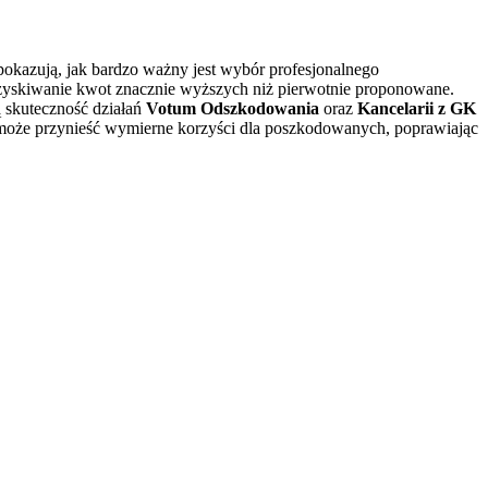
okazują, jak bardzo ważny jest wybór profesjonalnego
zyskiwanie kwot znacznie wyższych niż pierwotnie proponowane.
ą skuteczność działań
Votum Odszkodowania
oraz
Kancelarii z GK
y może przynieść wymierne korzyści dla poszkodowanych, poprawiając