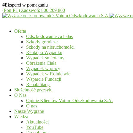
#Eksperci w pomaganiu
(Pon-PT)
Zadzwoń: 800 209 800
Oferta
Odszkodowanie za hałas
Szkody górnicze
Szkody na nieruchomości
Renta po Wypadku
Wypadek śmiertelny
Obrażenia Ciała
Wypadek w pracy
Wypadek w Rolnictwie
Wsparcie Fundacji
Rehabilitacja
Służebność przesyłu
O Nas
Opinie Klientów Votum Odszkodowania S.A.
O nas
Nasze Wygrane
Wiedza
Aktualności
YouTube
Do pobrania