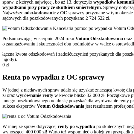
spraw, z których najwięcej, bo aż 13, dotyczyło
wypadków komunika
wypadkami przy pracy ze skutkiem śmiertelnym
. Sprawy dotycz
Najwyższe
odszkodowanie
z OC
sprawcy przyznane w tym okresie 
sądowych dla poszkodowanych pozyskano 2 724 522 zł.
Podsumowując, w sierpniu 2024 roku
Votum Odszkodowania
oraz
o zaangażowaniu i skuteczności obu podmiotów w walce o sprawied
łączna kwota odszkodowań i zadośćuczynień pozyskanych dla poszko
ugody).
0
zł
Renta po wypadku z OC sprawcy
W jednej z niedawnych spraw udało się uzyskać znaczącą kwotę dl
zł oraz
wyrównanie renty
w kwocie blisko 32 000 zł. Początkowe p
innego poszkodowanego udało się pozyskać dla wyrównanie renty prze
sukces ekspertów
Votum Odszkodowania
jest rezultatem profesjon
W innej ze spraw dotyczącej
renty po wypadku
po skutecznych neg
wynoszącej 400 000 zł! Warto też wspomnieć o kolejnym przypadku u