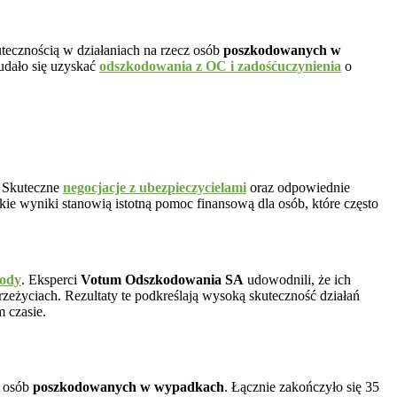
utecznością w działaniach na rzecz osób
poszkodowanych w
udało się uzyskać
odszkodowania z OC i zadośćuczynienia
o
. Skuteczne
negocjacje z ubezpieczycielami
oraz odpowiednie
akie wyniki stanowią istotną pomoc finansową dla osób, które często
hody
. Eksperci
Votum Odszkodowania SA
udowodnili, że ich
eżyciach. Rezultaty te podkreślają wysoką skuteczność działań
 czasie.
a osób
poszkodowanych w wypadkach
. Łącznie zakończyło się 35