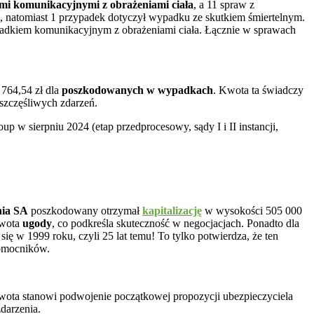
i komunikacyjnymi z obrażeniami ciała
, a 11 spraw z
i, natomiast 1 przypadek dotyczył wypadku ze skutkiem śmiertelnym.
padkiem komunikacyjnym z obrażeniami ciała. Łącznie w sprawach
764,54 zł dla
poszkodowanych w wypadkach
. Kwota ta świadczy
eszczęśliwych zdarzeń.
 sierpniu 2024 (etap przedprocesowy, sądy I i II instancji,
ia SA
poszkodowany otrzymał
kapitalizację
w wysokości 505 000
kwota
ugody
, co podkreśla skuteczność w negocjacjach. Ponadto dla
 w 1999 roku, czyli 25 lat temu! To tylko potwierdza, że ten
nomocników.
wota stanowi podwojenie początkowej propozycji ubezpieczyciela
darzenia.