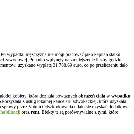
Po wypadku mężczyzna nie mógł pracować jako kapitan statku
ci zawodowej. Ponadto wpłynęły na zmniejszenie liczby godzin
entów, uzyskano wypłatę 31 788,69 euro, co po przeliczeniu dało
młodej kobiety, która doznała poważnych
obrażeń ciała
w
wypadku
orzystała z usług lokalnej kancelarii adwokackiej, która uzyskała
ęciu sprawy przez Votum Odszkodowania udało się uzyskać dodatkowe
habilitacji
oraz
rent
. Efekty te są porównywalne z tymi, które