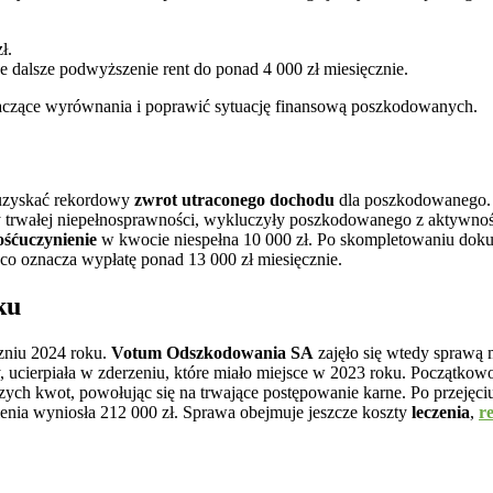
ł.
e dalsze podwyższenie rent do ponad 4 000 zł miesięcznie.
naczące wyrównania i poprawić sytuację finansową poszkodowanych.
 uzyskać rekordowy
zwrot utraconego dochodu
dla poszkodowanego. 
ły trwałej niepełnosprawności, wykluczyły poszkodowanego z aktywnoś
ośćuczynienie
w kwocie niespełna 10 000 zł. Po skompletowaniu dokum
co oznacza wypłatę ponad 13 000 zł miesięcznie.
ku
czniu 2024 roku.
Votum Odszkodowania SA
zajęło się wtedy sprawą 
cierpiała w zderzeniu, które miało miejsce w 2023 roku. Początkowo k
lszych kwot, powołując się na trwające postępowanie karne. Po przej
ienia wyniosła 212 000 zł. Sprawa obejmuje jeszcze koszty
leczenia
,
re